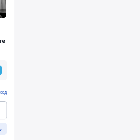
те
ход
ь