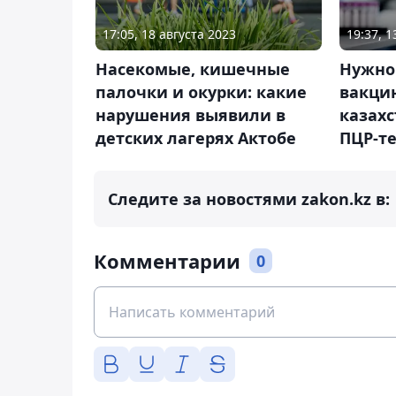
17:05, 18 августа 2023
19:37, 
Насекомые, кишечные
Нужно
палочки и окурки: какие
вакци
нарушения выявили в
казахс
детских лагерях Актобе
ПЦР-те
Следите за новостями zakon.kz в:
Комментарии
0