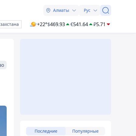
Алматы
Рус
+22°
$
469.93
€
541.64
₽
5.71
азахстана
во
Последние
Популярные