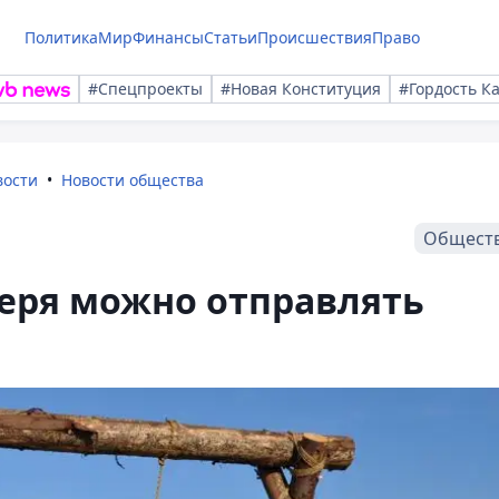
Политика
Мир
Финансы
Статьи
Происшествия
Право
#Спецпроекты
#Новая Конституция
#Гордость К
вости
Новости общества
Общест
геря можно отправлять