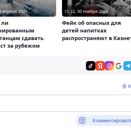
13 апреля 2021
15:32, 30 ноября 2020
 ли
Фейк об опасных для
нированным
детей напитках
танцам сдавать
распространяют в Казне
ст за рубежом
В
Комментироват