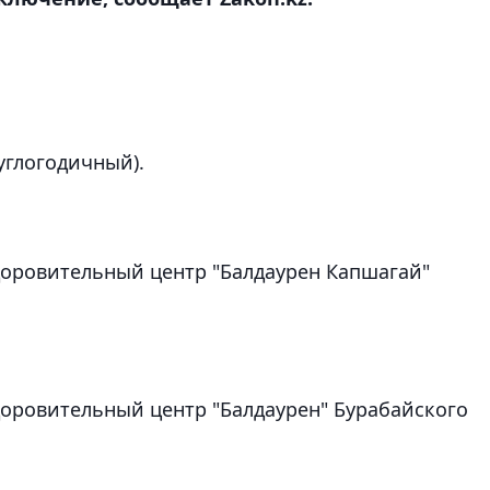
углогодичный).
доровительный центр "Балдаурен Капшагай"
доровительный центр "Балдаурен" Бурабайского