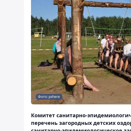
Фото: pxhere
Комитет санитарно-эпидемиологич
перечень загородных детских озд
санитарно-эпидемиологическое зак