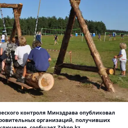
еского контроля Минздрава опубликовал
оровительных организаций, получивших
лючение, сообщает Zakon.kz.