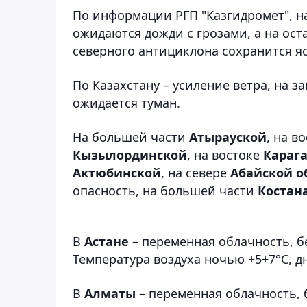
По информации РГП "Казгидромет", на
ожидаются дожди с грозами, а на ост
северного антициклона сохранится яс
По Казахстану – усиление ветра, на з
ожидается туман.
На большей части
Атырауской
, на в
Кызылординской
, на востоке
Караг
Актюбинской
, на севере
Абайской о
опасность, на большей части
Костан
В
Астане
– переменная облачность, бе
Температура воздуха ночью +5+7°С, д
В
Алматы
– переменная облачность, б