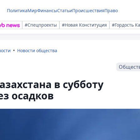
Политика
Мир
Финансы
Статьи
Происшествия
Право
#Спецпроекты
#Новая Конституция
#Гордость К
вости
Новости общества
Общест
азахстана в субботу
ез осадков