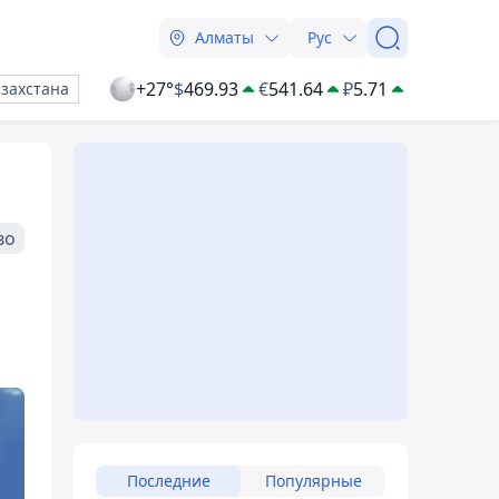
Алматы
Рус
+27°
$
469.93
€
541.64
₽
5.71
азахстана
во
Последние
Популярные