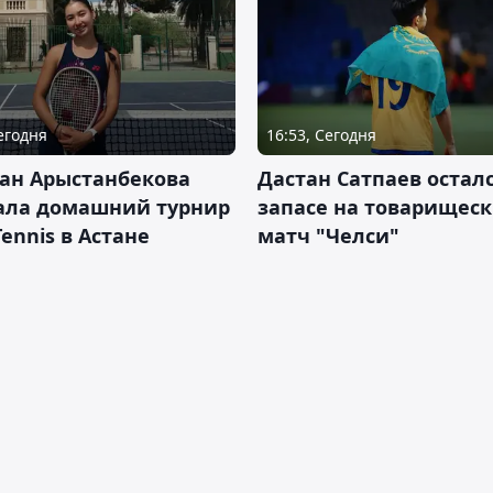
Сегодня
16:53, Сегодня
ан Арыстанбекова
Дастан Сатпаев осталс
ала домашний турнир
запасе на товарищес
Tennis в Астане
матч "Челси"