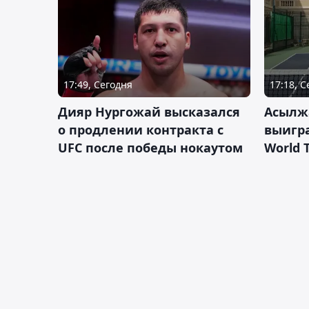
17:49, Сегодня
17:18, 
Дияр Нургожай высказался
Асылж
о продлении контракта с
выигр
UFC после победы нокаутом
World 