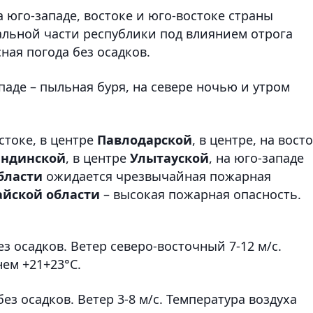
 юго-западе, востоке и юго-востоке страны
альной части республики под влиянием отрога
ная погода без осадков.
ападе – пыльная буря, на севере ночью и утром
остоке, в центре
Павлодарской
, в центре, на вост
андинской
, в центре
Улытауской
, на юго-западе
бласти
ожидается чрезвычайная пожарная
айской области
– высокая пожарная опасность.
з осадков. Ветер северо-восточный 7-12 м/с.
нем +21+23°С.
ез осадков. Ветер 3-8 м/с. Температура воздуха