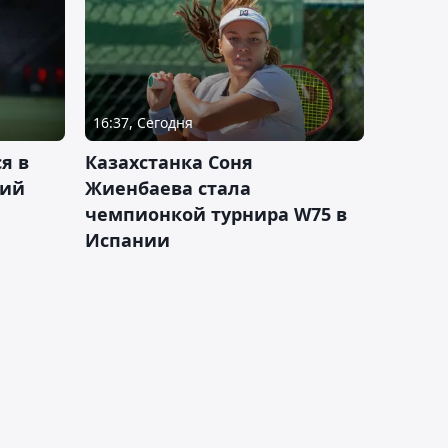
16:37, Сегодня
я в
Казахстанка Соня
кий
Жиенбаева стала
чемпионкой турнира W75 в
Испании