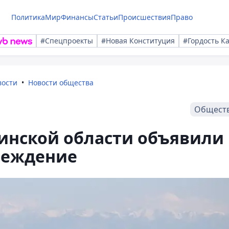
Политика
Мир
Финансы
Статьи
Происшествия
Право
#Спецпроекты
#Новая Конституция
#Гордость К
вости
Новости общества
Общест
тинской области объявили
реждение