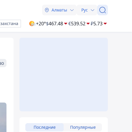
Алматы
Рус
+20°
$
467.48
€
539.52
₽
5.73
азахстана
во
Последние
Популярные