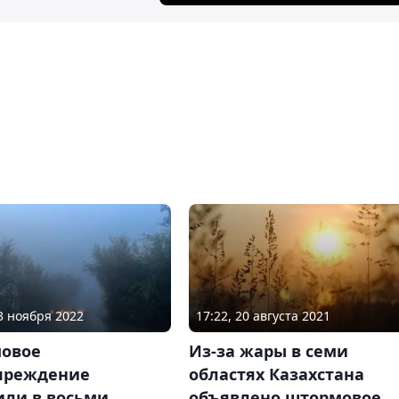
03 ноября 2022
17:22, 20 августа 2021
овое
Из-за жары в семи
преждение
областях Казахстана
или в восьми
объявлено штормовое