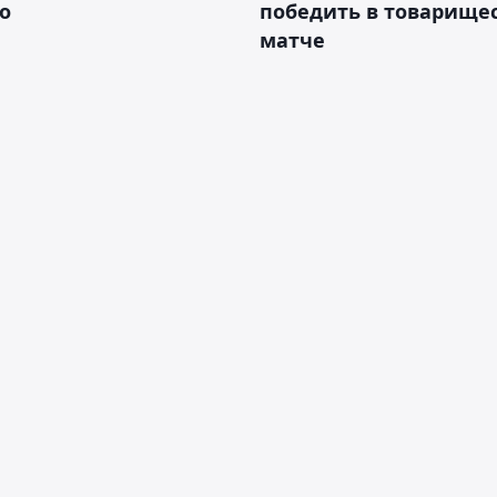
о
победить в товарище
матче