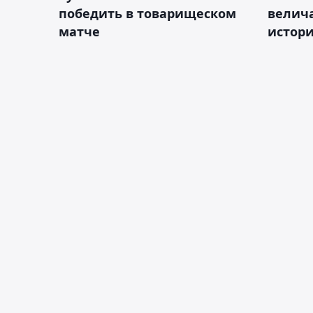
победить в товарищеском
велич
матче
истор