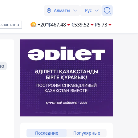
Алматы
Рус
+20°
$
467.48
€
539.52
₽
5.73
азахстана
во
Последние
Популярные