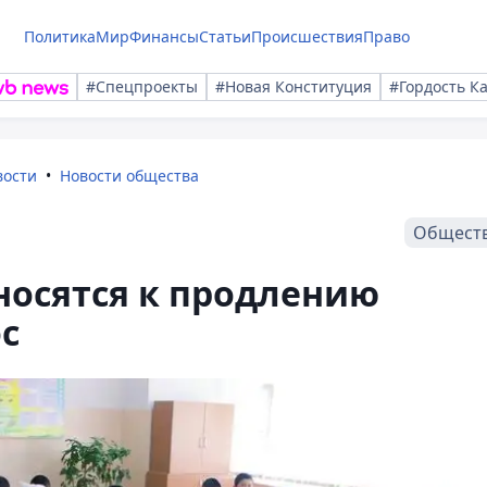
Политика
Мир
Финансы
Статьи
Происшествия
Право
#Спецпроекты
#Новая Конституция
#Гордость К
вости
Новости общества
Общест
носятся к продлению
ос