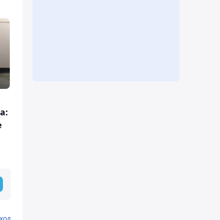
а:
е
ход