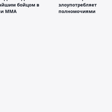
айшим бойцом в
злоупотребляет
ии ММА
полномочиями