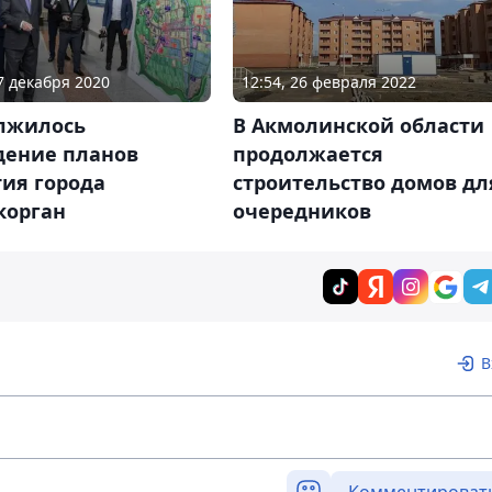
07 декабря 2020
12:54, 26 февраля 2022
лжилось
В Акмолинской области
дение планов
продолжается
ия города
строительство домов дл
корган
очередников
В