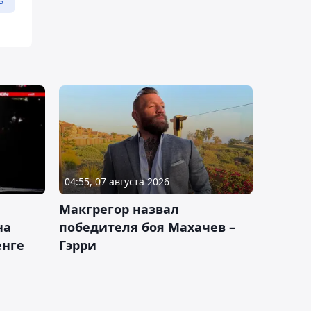
ь
04:55, 07 августа 2026
Макгрегор назвал
на
победителя боя Махачев –
енге
Гэрри