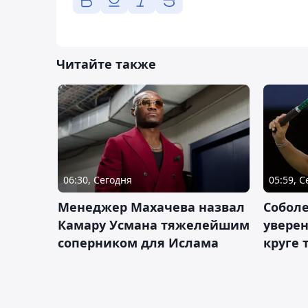
Читайте также
06:30, Сегодня
05:59, 
Менеджер Махачева назвал
Собол
Камару Усмана тяжелейшим
уверен
соперником для Ислама
круге 