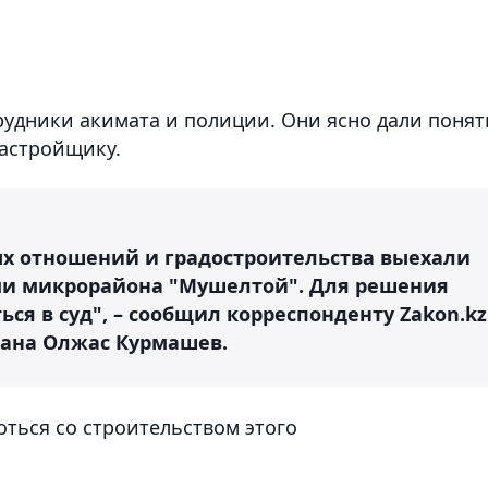
дники акимата и полиции. Они ясно дали понят
застройщику.
х отношений и градостроительства выехали
ми микрорайона "Мушелтой". Для решения
ся в суд", – сообщил корреспонденту Zakon.kz
гана Олжас Курмашев.
ться со строительством этого