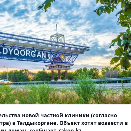
ельства новой частной клиники (cогласно
ра) в Талдыкоргане. Объект хотят возвести в
м домам, сообщает Zakon.kz.