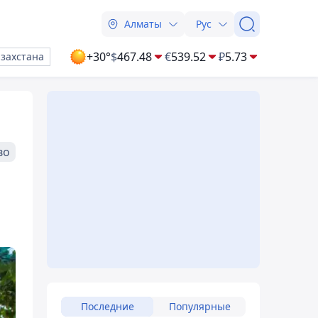
Алматы
Рус
+30°
$
467.48
€
539.52
₽
5.73
азахстана
во
а
Последние
Популярные