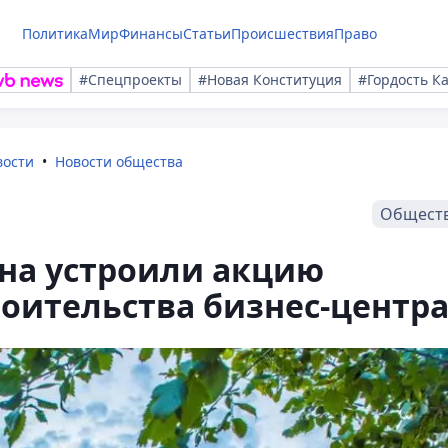
Политика
Мир
Финансы
Статьи
Происшествия
Право
#Спецпроекты
#Новая Конституция
#Гордость К
вости
Новости общества
Общест
на устроили акцию
роительства бизнес-центр