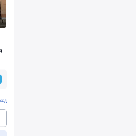
я
ход