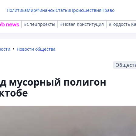
Политика
Мир
Финансы
Статьи
Происшествия
Право
#Спецпроекты
#Новая Конституция
#Гордость К
вости
Новости общества
Общест
д мусорный полигон
ктобе