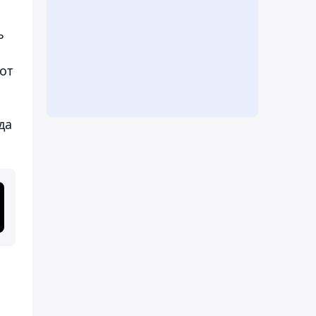
ь
от
да