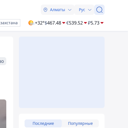
Алматы
Рус
+32°
$
467.48
€
539.52
₽
5.73
азахстана
во
Последние
Популярные