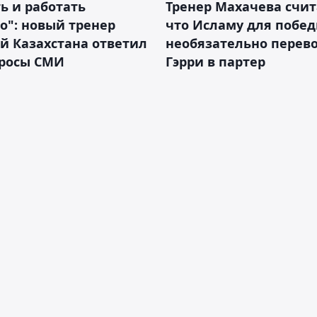
ь и работать
Тренер Махачева счит
о": новый тренер
что Исламу для побе
й Казахстана ответил
необязательно перев
просы СМИ
Гэрри в партер