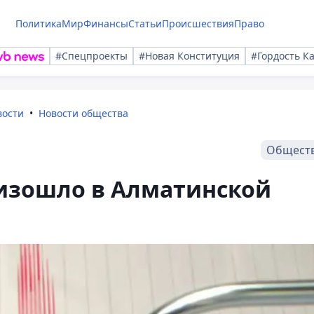
Политика
Мир
Финансы
Статьи
Происшествия
Право
#Спецпроекты
#Новая Конституция
#Гордость К
вости
Новости общества
Общест
изошло в Алматинской