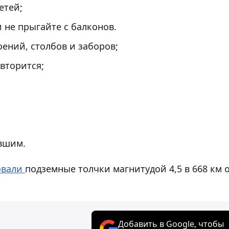
етей;
и не прыгайте с балконов.
оений, столбов и заборов;
овторится;
вшим.
овали
подземные толчки магнитудой 4,5 в 668 км 
.
Добавить в Google, чтобы