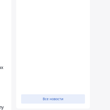
ах
Все новости
лу