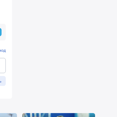
ход
ь