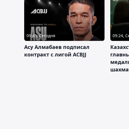
09:45, Сегодня
09:24, 
Асу Алмабаев подписал
Казахс
контракт с лигой ACBJJ
главны
медал
шахма