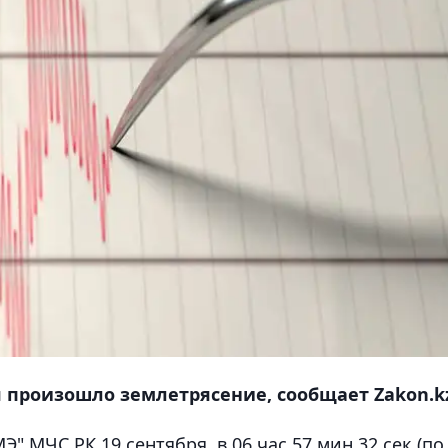
я произошло землетрясение, сообщает Zakon.k
" МЧС РК 19 сентября в 06 час 57 мин 32 сек (по