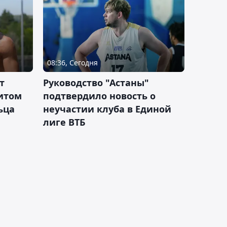
08:36, Сегодня
т
Руководство "Астаны"
итом
подтвердило новость о
ьца
неучастии клуба в Единой
лиге ВТБ