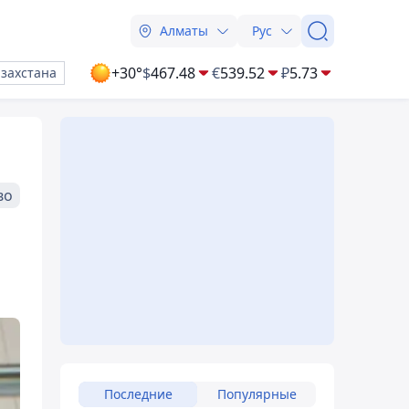
Алматы
Рус
+30°
$
467.48
€
539.52
₽
5.73
азахстана
во
Последние
Популярные