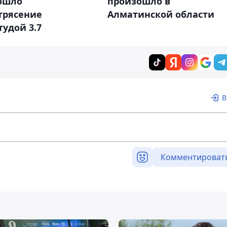
ошло
произошло в
трясение
Алматинской области
удой 3.7
В
Комментироват