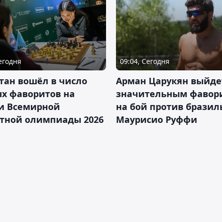
Сегодня
09:04, Сегодня
тан вошёл в число
Арман Царукян выйде
х фаворитов на
значительным фавор
и Всемирной
на бой против бразил
тной олимпиады 2026
Маурисио Руффи