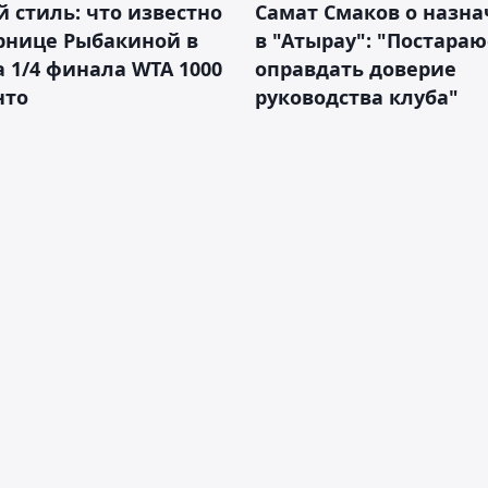
 стиль: что известно
Самат Смаков о назн
рнице Рыбакиной в
в "Атырау": "Постараю
а 1/4 финала WTA 1000
оправдать доверие
нто
руководства клуба"