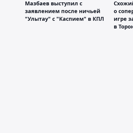
Мазбаев выступил с
Схожий
заявлением после ничьей
о сопе
"Улытау" с "Каспием" в КПЛ
игре з
в Торо