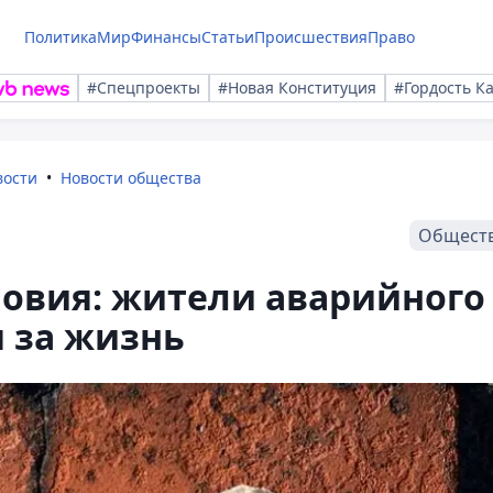
Политика
Мир
Финансы
Статьи
Происшествия
Право
#Спецпроекты
#Новая Конституция
#Гордость К
вости
Новости общества
Общест
ловия: жители аварийного
я за жизнь