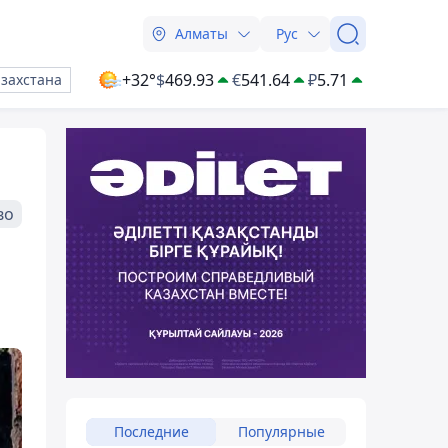
Алматы
Рус
+32°
$
469.93
€
541.64
₽
5.71
азахстана
во
Последние
Популярные