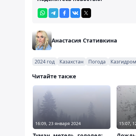
Анастасия Стативкина
2024 год
Казахстан
Погода
Казгидром
Читайте также
16:09, 23 января 2024
15:07, 
Туман, метель, гололед:
Дождь,