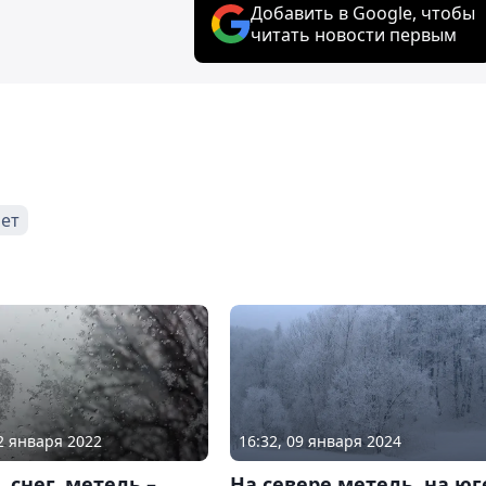
Добавить в Google, чтобы
читать новости первым
ет
16:32, 09 января 2024
12 января 2022
На севере метель, на юг
 снег, метель –