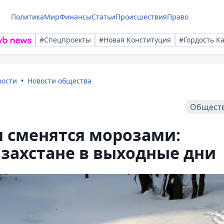
Политика
Мир
Финансы
Статьи
Происшествия
Право
#Спецпроекты
#Новая Конституция
#Гордость К
вости
Новости общества
Общест
 сменятся морозами:
азахстане в выходные дни