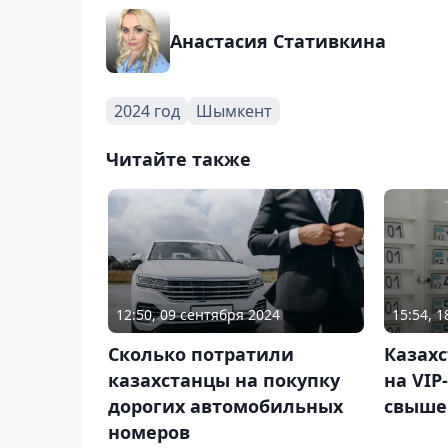
Анастасия Стативкина
2024 год
Шымкент
Читайте также
12:50, 09 сентября 2024
15:54, 
Сколько потратили
Казах
казахстанцы на покупку
на VIP
дорогих автомобильных
свыше 
номеров