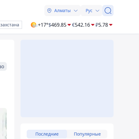
Алматы
Рус
+17°
$
469.85
€
542.16
₽
5.78
азахстана
во
Последние
Популярные