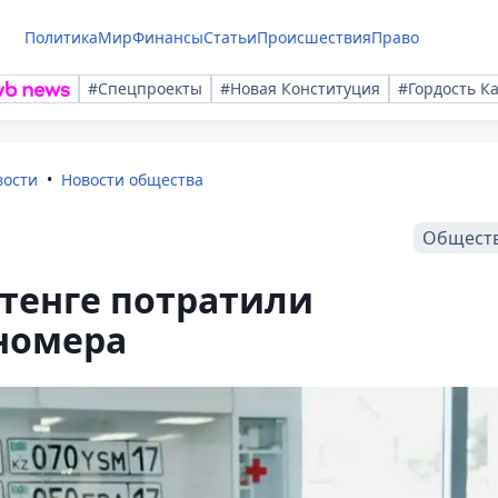
Политика
Мир
Финансы
Статьи
Происшествия
Право
#Спецпроекты
#Новая Конституция
#Гордость К
вости
Новости общества
Общест
тенге потратили
номера