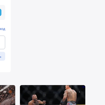
ход
ь