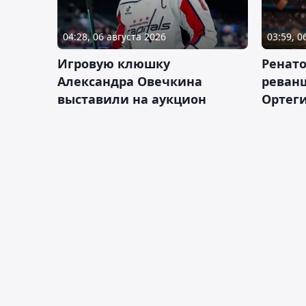
04:28, 06 августа 2026
03:59, 0
Игровую клюшку
Ренат
Александра Овечкина
реван
выставили на аукцион
Ортеги