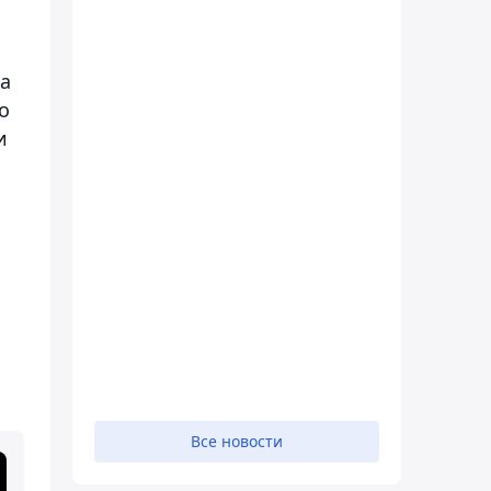
за
о
и
й
Все новости