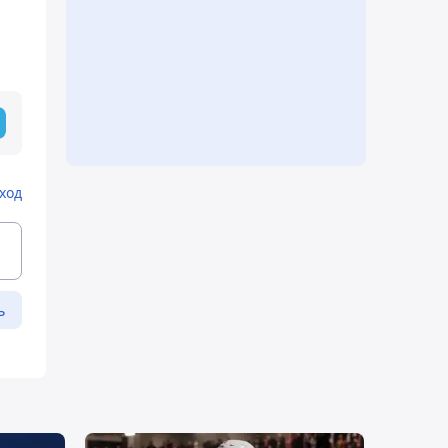
ход
ь