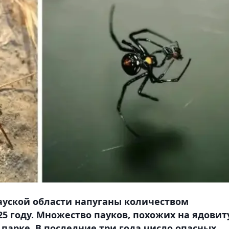
ауской области напуганы количеством
25 году. Множество пауков, похожих на ядови
парке. В последние три года число опасных