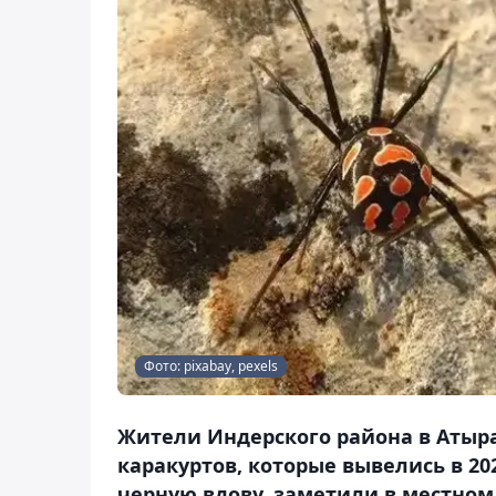
Фото: pixabay, pexels
Жители Индерского района в Атыр
каракуртов, которые вывелись в 20
черную вдову, заметили в местном 