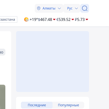
Алматы
Рус
+19°
$
467.48
€
539.52
₽
5.73
азахстана
во
Последние
Популярные