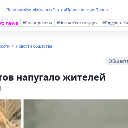
Политика
Мир
Финансы
Статьи
Происшествия
Право
#Спецпроекты
#Новая Конституция
#Гордость К
вости
Новости общества
Общест
тов напугало жителей
и