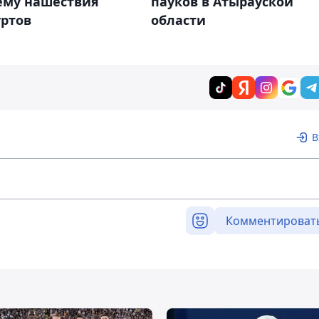
ему нашествия
пауков в Атырауской
уртов
области
В
Комментироват