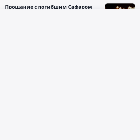
Прощание с погибшим Сафаром
Шакеевым пройдет в пятницу в
Алматы
Русский язык
23:45, 28 июля 2016
Қазақ тілі
Сослуживцы: погибшие
полицейские исполнили свой долг
до конца
23:41, 19 июля 2016
ДТП в Алматы с байкером попало на
видео
17:44, 28 июня 2016
Ночной полицейский рейд только
по одной улице Алматы выявил
множество нарушителей