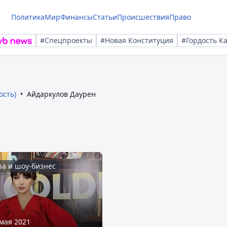
Политика
Мир
Финансы
Статьи
Происшествия
Право
#Спецпроекты
#Новая Конституция
#Гордость К
ость)
Айдаркулов Даурен
ра и шоу-бизнес
 мая 2021