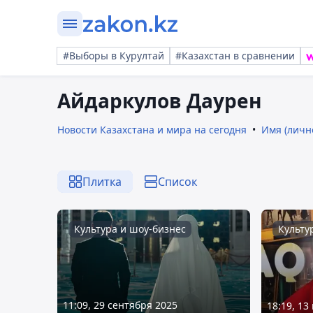
#Выборы в Курултай
#Казахстан в сравнении
Айдаркулов Даурен
Новости Казахстана и мира на сегодня
Имя (личн
Плитка
Список
Культура и шоу-бизнес
Культу
11:09, 29 сентября 2025
18:19, 13