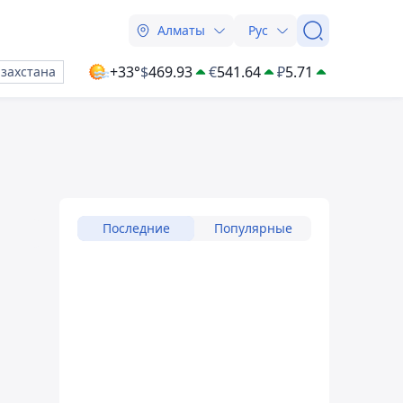
Алматы
Рус
+33°
$
469.93
€
541.64
₽
5.71
азахстана
Последние
Популярные