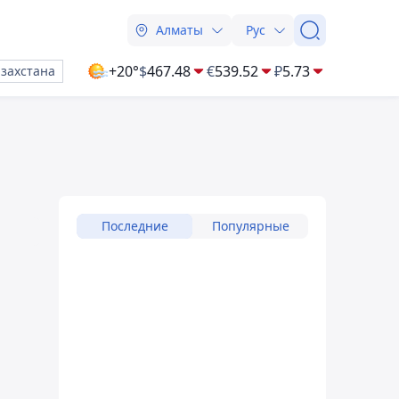
Алматы
Рус
+20°
$
467.48
€
539.52
₽
5.73
азахстана
Последние
Популярные