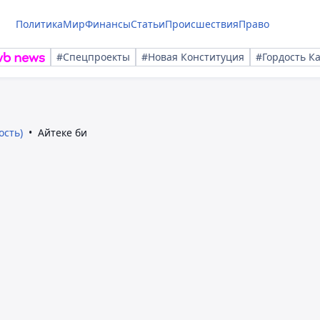
Политика
Мир
Финансы
Статьи
Происшествия
Право
#Спецпроекты
#Новая Конституция
#Гордость К
ость)
Айтеке би