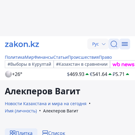
Рус
Политика
Мир
Финансы
Статьи
Происшествия
Право
#Выборы в Курултай
#Казахстан в сравнении
+26°
$
469.93
€
541.64
₽
5.71
Алекперов Вагит
Новости Казахстана и мира на сегодня
Имя (личность)
Алекперов Вагит
Плитка
Список