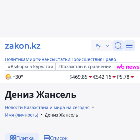
Рус
Политика
Мир
Финансы
Статьи
Происшествия
Право
#Выборы в Курултай
#Казахстан в сравнении
+30°
$
469.85
€
542.16
₽
5.78
Дениз Жансель
Новости Казахстана и мира на сегодня
Имя (личность)
Дениз Жансель
Плитка
Список