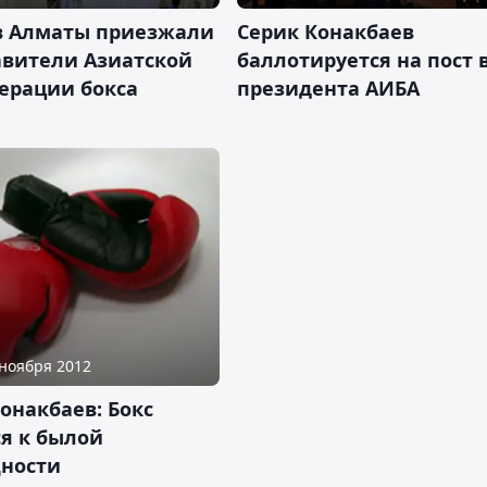
в Алматы приезжали
Серик Конакбаев
авители Азиатской
баллотируется на пост 
ерации бокса
президента АИБА
 ноября 2012
онакбаев: Бокс
я к былой
ности