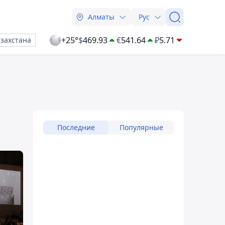
Алматы
Рус
+25°
$
469.93
€
541.64
₽
5.71
азахстана
Последние
Популярные