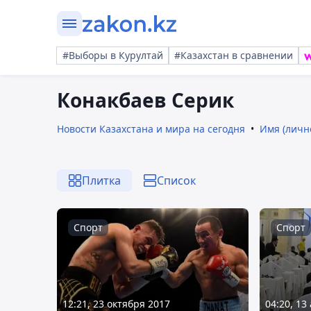
#Выборы в Курултай
#Казахстан в сравнении
Конакбаев Серик
Новости Казахстана и мира на сегодня
Имя (личн
Плитка
Список
Спорт
Спорт
12:21, 23 октября 2017
04:20, 13