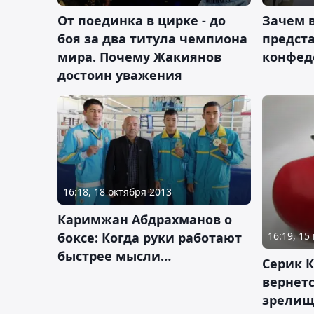
От поединка в цирке - до
Зачем 
боя за два титула чемпиона
предст
мира. Почему Жакиянов
конфед
достоин уважения
16:18, 18 октября 2013
Каримжан Абдрахманов о
боксе: Когда руки работают
16:19, 15
быстрее мысли…
Серик К
вернетс
зрелищ