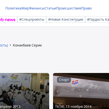
Политика
Мир
Финансы
Статьи
Происшествия
Право
#Спецпроекты
#Новая Конституция
#Гордость К
ость)
Конакбаев Серик
Спорт
 апреля 2015
16:38, 13 ноября 2014