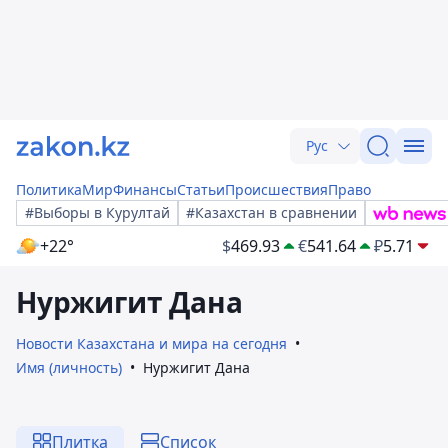
Рус
Политика
Мир
Финансы
Статьи
Происшествия
Право
#Выборы в Курултай
#Казахстан в сравнении
+22°
$
469.93
€
541.64
₽
5.71
Нуржигит Дана
Новости Казахстана и мира на сегодня
Имя (личность)
Нуржигит Дана
Плитка
Список