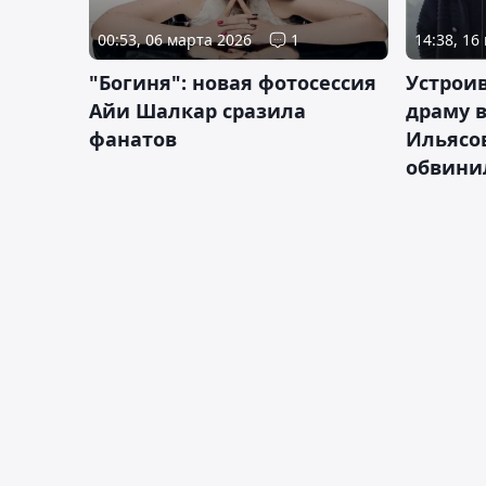
00:53, 06 марта 2026
1
14:38, 16
"Богиня": новая фотосессия
Устрои
Айи Шалкар сразила
драму в
фанатов
Ильясо
обвини