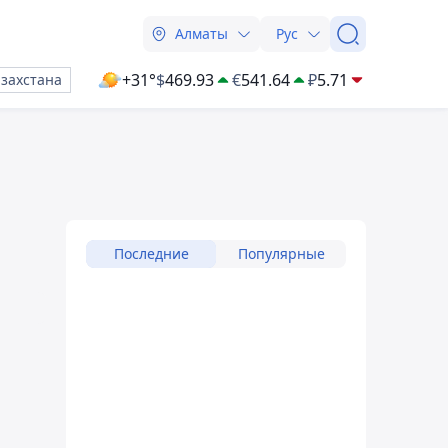
Алматы
Рус
+31°
$
469.93
€
541.64
₽
5.71
азахстана
Последние
Популярные