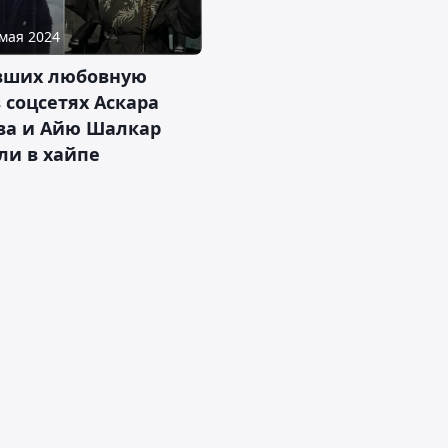
 мая 2024
вших любовную
 соцсетях Аскара
ва и Айю Шалкар
ли в хайпе