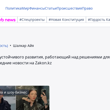
Политика
Мир
Финансы
Статьи
Происшествия
Право
#Спецпроекты
#Новая Конституция
#Гордость К
ость)
Шалкар Айя
и устойчивого развития, работающий над решениями для
едние новости на Zakon.kz
ра и шоу-бизнес