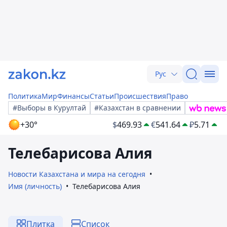
Рус
Политика
Мир
Финансы
Статьи
Происшествия
Право
#Выборы в Курултай
#Казахстан в сравнении
+30°
$
469.93
€
541.64
₽
5.71
Телебарисова Алия
Новости Казахстана и мира на сегодня
Имя (личность)
Телебарисова Алия
Плитка
Список