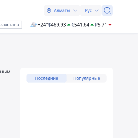
Алматы
Рус
+24°
$
469.93
€
541.64
₽
5.71
азахстана
чным
Последние
Популярные