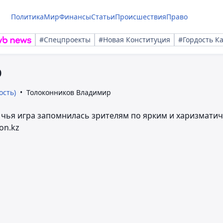
Политика
Мир
Финансы
Статьи
Происшествия
Право
#Спецпроекты
#Новая Конституция
#Гордость К
р
ость)
Толоконников Владимир
, чья игра запомнилась зрителям по ярким и харизмати
on.kz