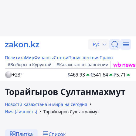
Рус
Политика
Мир
Финансы
Статьи
Происшествия
Право
#Выборы в Курултай
#Казахстан в сравнении
+23°
$
469.93
€
541.64
₽
5.71
Торайгыров Султанмахмут
Новости Казахстана и мира на сегодня
Имя (личность)
Торайгыров Султанмахмут
Плитка
Список