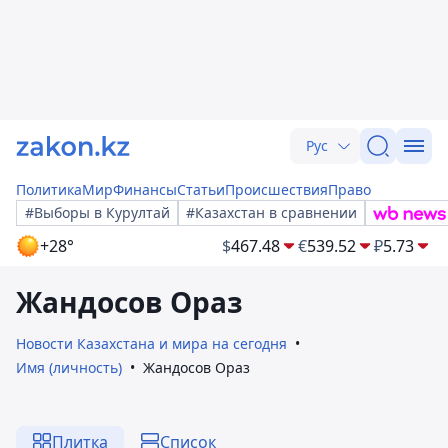
Рус
Политика
Мир
Финансы
Статьи
Происшествия
Право
#Выборы в Курултай
#Казахстан в сравнении
+28°
$
467.48
€
539.52
₽
5.73
Жандосов Ораз
Новости Казахстана и мира на сегодня
Имя (личность)
Жандосов Ораз
Плитка
Список