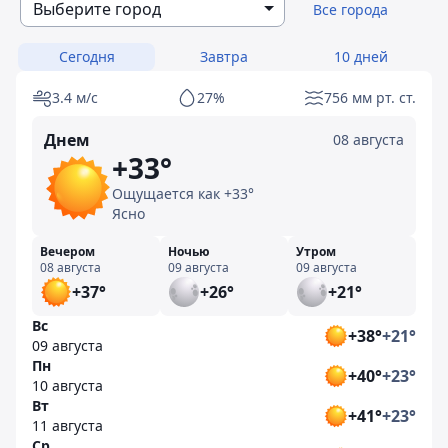
Выберите город
Все города
Сегодня
Завтра
10 дней
3.4 м/с
27%
756 мм рт. ст.
Днем
08 августа
+33°
Ощущается как +33°
Ясно
Вечером
Ночью
Утром
08 августа
09 августа
09 августа
+37°
+26°
+21°
Вс
+38°
+21°
09 августа
Пн
+40°
+23°
10 августа
Вт
+41°
+23°
11 августа
Ср