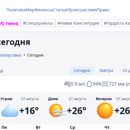
Политика
Мир
Финансы
Статьи
Происшествия
Право
#Спецпроекты
#Новая Конституция
#Гордость К
сегодня
Белоусовка
Сегодня
Сегодня
Завтра
10 
да
0.9 м/с
94%
727 мм рт
Утром
07 августа
Днем
07 августа
Вечером
07 авгу
+16°
+26°
+26
Пн
Вт
Ср
Чт