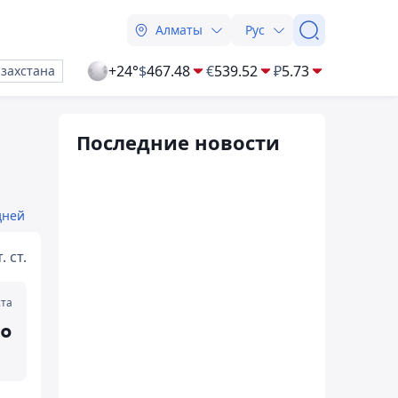
Алматы
Рус
+24°
$
467.48
€
539.52
₽
5.73
азахстана
Последние новости
дней
. ст.
ста
°