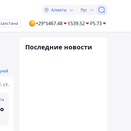
Алматы
Рус
+29°
$
467.48
€
539.52
₽
5.73
азахстана
Последние новости
дней
. ст.
ста
°