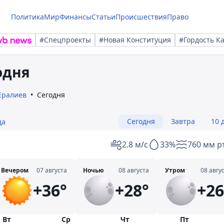
Политика
Мир
Финансы
Статьи
Происшествия
Право
#Спецпроекты
#Новая Конституция
#Гордость К
одня
Ералиев
Сегодня
Сегодня
Завтра
10 
да
2.8 м/с
33%
760 мм рт
Вечером
07 августа
Ночью
08 августа
Утром
08 авгу
+36°
+28°
+26
Вт
Ср
Чт
Пт