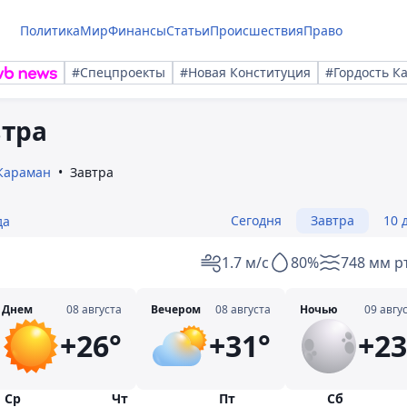
Политика
Мир
Финансы
Статьи
Происшествия
Право
#Спецпроекты
#Новая Конституция
#Гордость К
втра
Караман
Завтра
Сегодня
Завтра
10 
да
1.7 м/с
80%
748 мм рт
Днем
08 августа
Вечером
08 августа
Ночью
09 авгу
+26°
+31°
+23
Ср
Чт
Пт
Сб