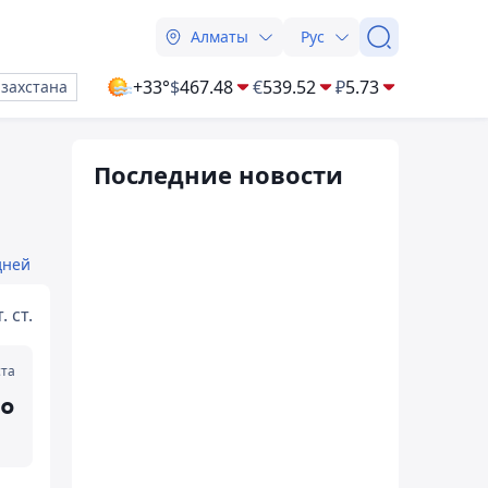
Алматы
Рус
+33°
$
467.48
€
539.52
₽
5.73
азахстана
Последние новости
дней
. ст.
ста
°