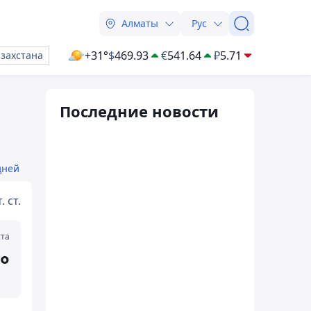
Алматы
Рус
+31°
$
469.93
€
541.64
₽
5.71
азахстана
Последние новости
дней
. ст.
ста
°