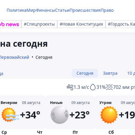
Политика
Мир
Финансы
Статьи
Происшествия
Право
#Спецпроекты
#Новая Конституция
#Гордость К
на сегодня
Первомайский
Сегодня
Сегодня
Завтра
10 
да
1.3 м/с
31%
702 мм рт
Вечером
08 августа
Ночью
09 августа
Утром
09 авгу
+34°
+23°
+19
Ср
Чт
Пт
Сб