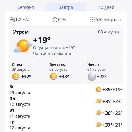
Сегодня
Завтра
10 дней
1.2 м/с
64%
676 мм рт. ст.
Утром
08 августа
+19°
Ощущается как +19°
Частично облачно
Днем
Вечером
Ночью
08 августа
08 августа
09 августа
+32°
+33°
+22°
Вс
+35°
+19°
09 августа
Пн
+35°
+23°
10 августа
Вт
+36°
+22°
11 августа
Ср
+37°
+21°
12 августа