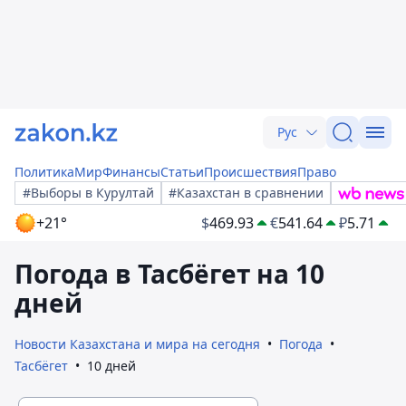
Рус
Политика
Мир
Финансы
Статьи
Происшествия
Право
#Выборы в Курултай
#Казахстан в сравнении
+21°
$
469.93
€
541.64
₽
5.71
Погода в Тасбёгет на 10
дней
Новости Казахстана и мира на сегодня
Погода
Тасбёгет
10 дней