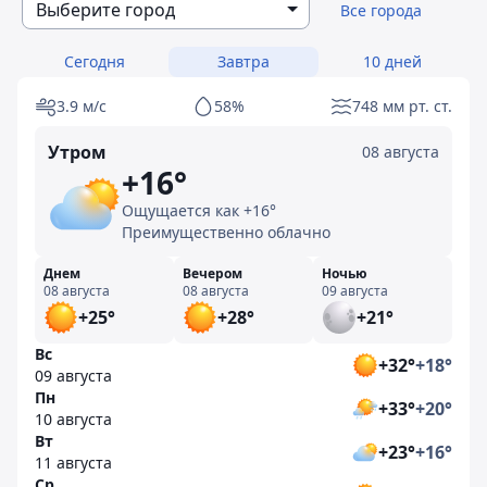
Выберите город
Все города
Сегодня
Завтра
10 дней
3.9 м/с
58%
748 мм рт. ст.
Утром
08 августа
+16°
Ощущается как +16°
Преимущественно облачно
Днем
Вечером
Ночью
08 августа
08 августа
09 августа
+25°
+28°
+21°
Вс
+32°
+18°
09 августа
Пн
+33°
+20°
10 августа
Вт
+23°
+16°
11 августа
Ср