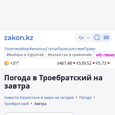
Рус
Политика
Мир
Финансы
Статьи
Происшествия
Право
#Выборы в Курултай
#Казахстан в сравнении
+31°
$
467.48
€
539.52
₽
5.73
Погода в Троебратский на
завтра
Новости Казахстана и мира на сегодня
Погода
Троебратский
Завтра