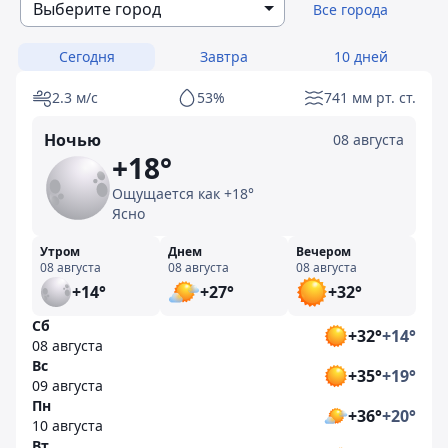
Выберите город
Все города
Сегодня
Завтра
10 дней
2.3 м/с
53%
741 мм рт. ст.
Ночью
08 августа
+18°
Ощущается как +18°
Ясно
Утром
Днем
Вечером
08 августа
08 августа
08 августа
+14°
+27°
+32°
Сб
+32°
+14°
08 августа
Вс
+35°
+19°
09 августа
Пн
+36°
+20°
10 августа
Вт