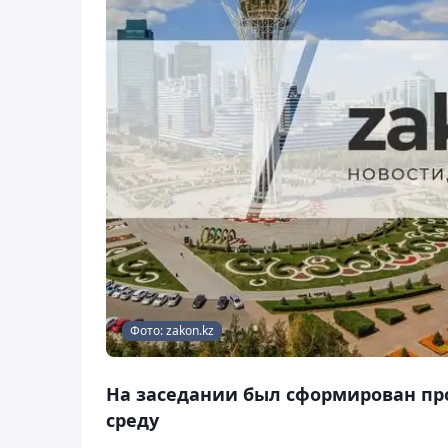
Фото: zakon.kz
На заседании был сформирован про
среду