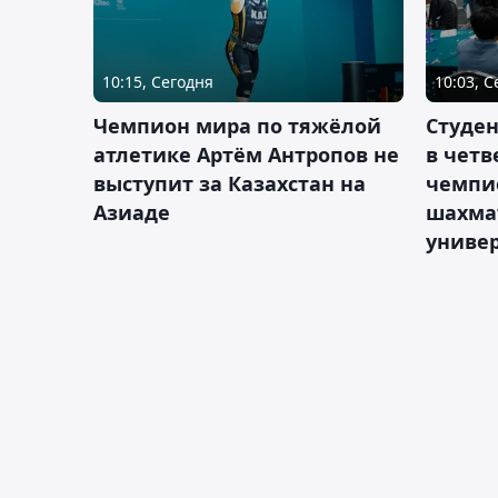
10:15, Сегодня
10:03, 
Чемпион мира по тяжёлой
Студе
атлетике Артём Антропов не
в чет
выступит за Казахстан на
чемпи
Азиаде
шахма
униве