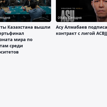
Сегодня
09:45, Сегодня
нты Казахстана вышли
Асу Алмабаев подпис
вертьфинал
контракт с лигой ACBJ
оната мира по
там среди
рситетов