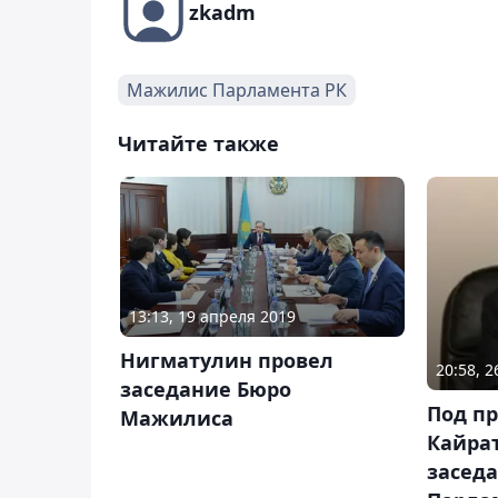
zkadm
Мажилис Парламента РК
Читайте также
13:13, 19 апреля 2019
Нигматулин провел
20:58, 
заседание Бюро
Под п
Мажилиса
Кайра
засед