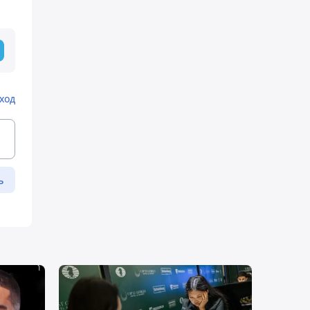
ход
ь