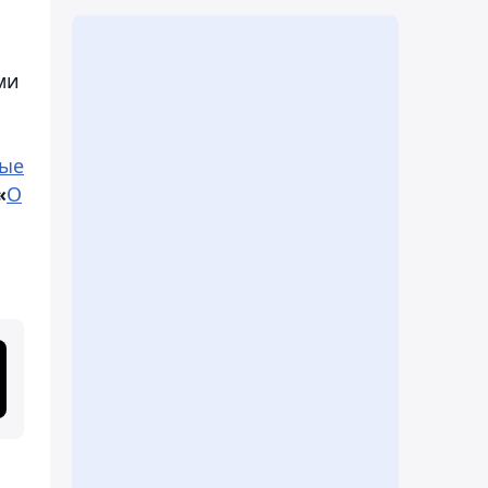
ми
ные
«
О