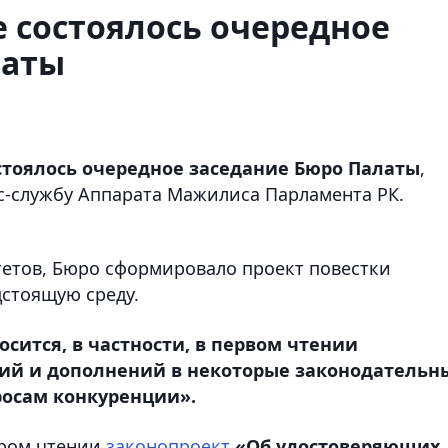
 состоялось очередное
латы
остоялось очередное заседание Бюро Палаты
,
сс-службу Аппарата Мажилиса Парламента РК.
етов, Бюро сформировало проект повестки
дстоящую среду.
сится, в частности, в первом чтении
ий и дополнений в некоторые законодательн
росам конкуренции».
ором чтении
законопроект
«Об удостоверяющих