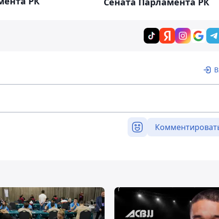
мента РК
Сената Парламента РК
В
Комментироват