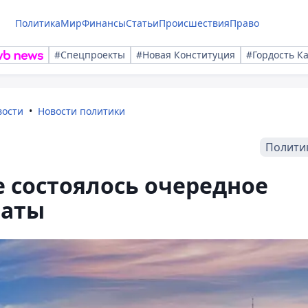
Политика
Мир
Финансы
Статьи
Происшествия
Право
#Спецпроекты
#Новая Конституция
#Гордость К
вости
Новости политики
Полити
 состоялось очередное
латы