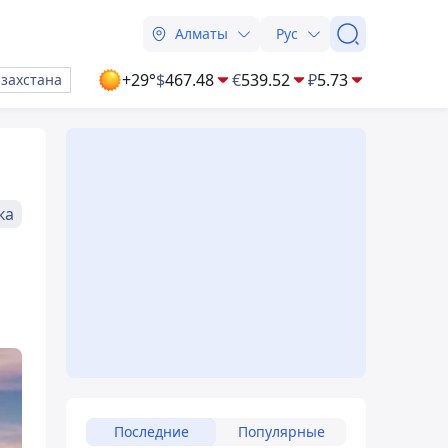
Алматы
Рус
+29°
$
467.48
€
539.52
₽
5.73
азахстана
ка
Последние
Популярные