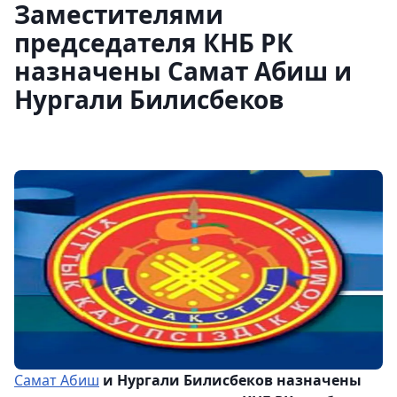
Заместителями
председателя КНБ РК
назначены Самат Абиш и
Нургали Билисбеков
Самат Абиш
и Нургали Билисбеков назначены