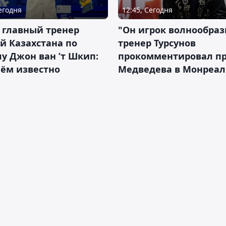
Сегодня
12:45, Сегодня
 главный тренер
"Он игрок волнообраз
й Казахстана по
тренер Турсунов
у Джон ван ’т Шкип:
прокомментировал п
нём известно
Медведева в Монреал