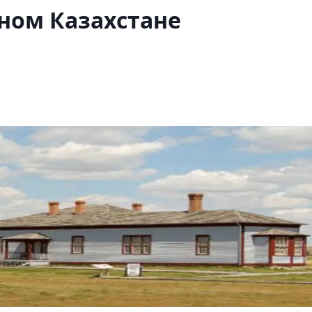
чном Казахстане
л