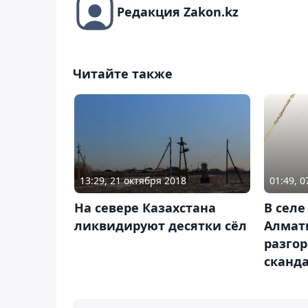
Редакция Zakon.kz
Читайте также
13:29, 21 октября 2018
01:49, 
На севере Казахстана
В селе
ликвидируют десятки сёл
Алмат
разго
сканд