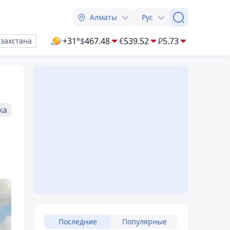
Алматы
Рус
+31°
$
467.48
€
539.52
₽
5.73
азахстана
ка
Последние
Популярные