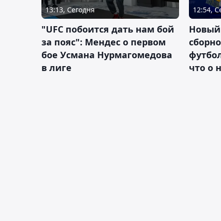
13:13, Сегодня
12:54, 
"UFC побоится дать нам бой
Новый
за пояс": Мендес о первом
сборно
бое Усмана Нурмагомедова
футбол
в лиге
что о 