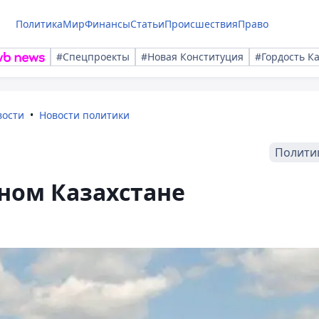
Политика
Мир
Финансы
Статьи
Происшествия
Право
#Спецпроекты
#Новая Конституция
#Гордость К
вости
Новости политики
Полити
чном Казахстане
л