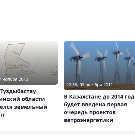
07 ноября 2013
22:36, 05 октября 2011
 Туздыбастау
В Казахстане до 2014 год
инский области
будет введена первая
релся земельный
очередь проектов
ал
ветроэнергетики