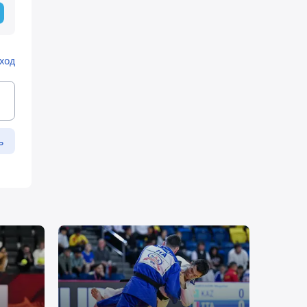
ход
ь