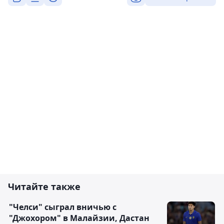
Читайте также
"Челси" сыграл вничью с
"Джохором" в Малайзии, Дастан