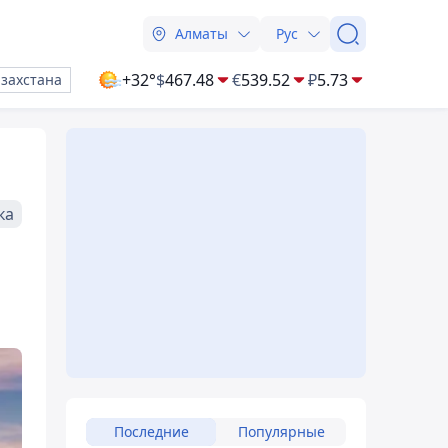
Алматы
Рус
+32°
$
467.48
€
539.52
₽
5.73
азахстана
ка
Последние
Популярные