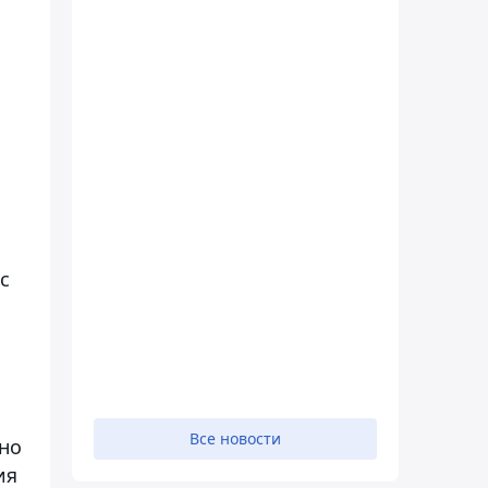
с
Все новости
нно
ия