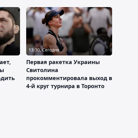
13:30, Сегодня
ает,
Первая ракетка Украины
ды
Свитолина
одить
прокомментировала выход в
4-й круг турнира в Торонто