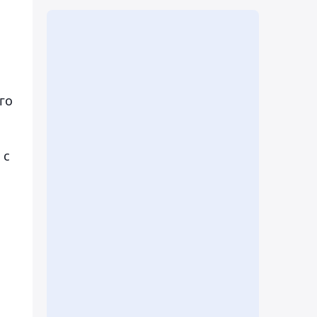
го
 с