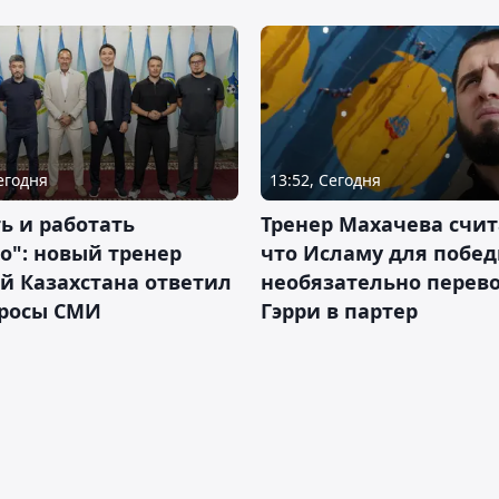
Сегодня
13:52, Сегодня
ь и работать
Тренер Махачева счит
о": новый тренер
что Исламу для побе
й Казахстана ответил
необязательно перев
просы СМИ
Гэрри в партер