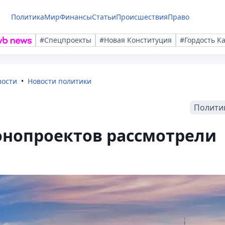
Политика
Мир
Финансы
Статьи
Происшествия
Право
#Спецпроекты
#Новая Конституция
#Гордость К
вости
Новости политики
Полити
онопроектов рассмотрели