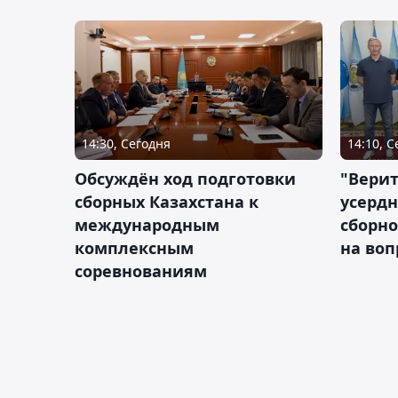
14:30, Сегодня
14:10, 
Обсуждён ход подготовки
"Верит
сборных Казахстана к
усердн
международным
сборно
комплексным
на во
соревнованиям