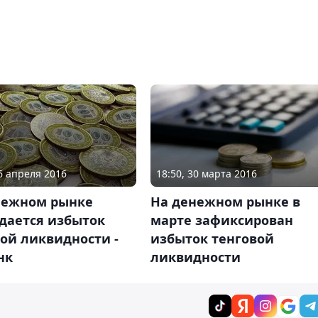
26 апреля 2016
18:50, 30 марта 2016
нежном рынке
На денежном рынке в
дается избыток
марте зафиксирован
ой ликвидности -
избыток тенговой
нк
ликвидности