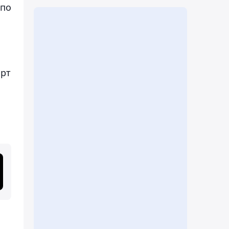
 по
арт
й