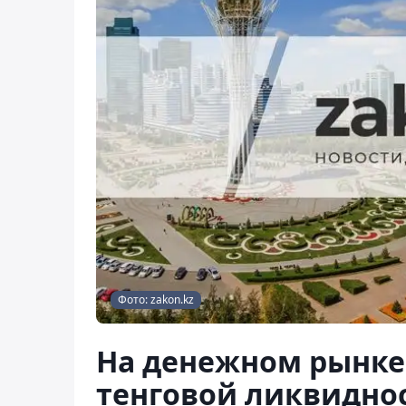
Фото: zakon.kz
На денежном рынке
тенговой ликвиднос