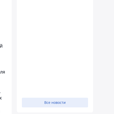
ий
аля
,
к
Все новости
и