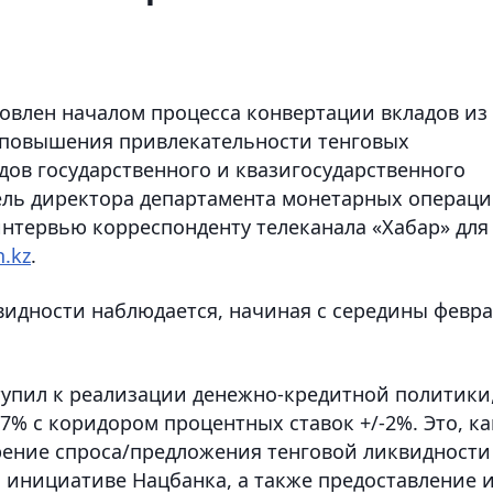
овлен началом процесса конвертации вкладов из
 повышения привлекательности тенговых
дов государственного и квазигосударственного
ель директора департамента монетарных операц
нтервью корреспонденту телеканала «Хабар» для
.kz
.
видности наблюдается, начиная с середины февр
ступил к реализации денежно-кредитной политики
7% с коридором процентных ставок +/-2%. Это, ка
орение спроса/предложения тенговой ликвидности
о инициативе Нацбанка, а также предоставление 