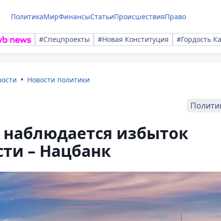
Политика
Мир
Финансы
Статьи
Происшествия
Право
#Спецпроекты
#Новая Конституция
#Гордость К
вости
Новости политики
Полити
 наблюдается избыток
ти – Нацбанк