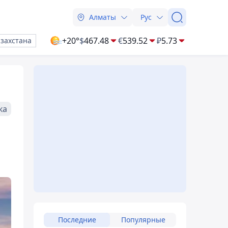
Алматы
Рус
+20°
$
467.48
€
539.52
₽
5.73
азахстана
ка
Последние
Популярные