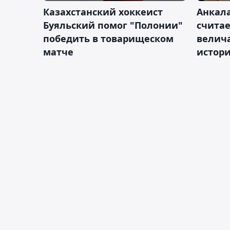
Казахстанский хоккеист
Анкала
Буяльский помог "Полонии"
счита
победить в товарищеском
велич
матче
истор