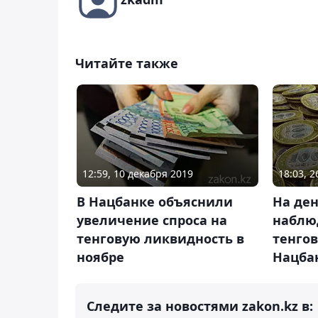
Читайте также
12:59, 10 декабря 2019
18:03, 
В Нацбанке объяснили
На де
увеличение спроса на
наблю
тенговую ликвидность в
тенгов
ноябре
Нацба
Следите за новостями zakon.kz в: