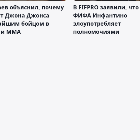
ев объяснил, почему
В FIFPRO заявили, что
ет Джона Джонса
ФИФА Инфантино
айшим бойцом в
злоупотребляет
ии ММА
полномочиями