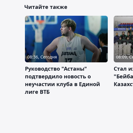
Читайте также
08:36, Сегодня
08:09, 
Руководство "Астаны"
Стал и
подтвердило новость о
"Бейба
неучастии клуба в Единой
Казахс
лиге ВТБ