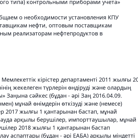
ого типа) контрольными приборами учета»
бщаем о необходимости установления КПУ
ставщикам нефти, оптовым поставщикам
чным реализаторам нефтепродуктов в
Мемлекеттік кірістер департаменті 2011 жылғы 2
iнiң жекелеген түрлерiн өндiрудi және олардың
 Заңына сәйкес (бұдан - әрі Заң 2016.04.09.
мен) мұнай өнімдерін өткізуді және (немесе)
ер 2017 жылғы 1 қантарынан бастап, мұнай
 сауда арқылы берушілер, импорттаушылар, мұнай
ушілер 2018 жылғы 1 қантарынан бастап
ау аспаптары (бұдан - әрі ЕАБА) арқылы міндетті