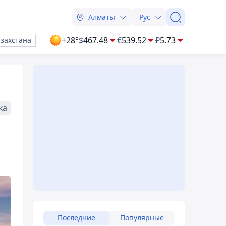
Алматы
Рус
+28°
$
467.48
€
539.52
₽
5.73
азахстана
ка
Последние
Популярные