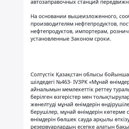
автозаправочных станций передвижн
На основании вышеизложенного, соо
производителям нефтепродуктов, по
нефтепродуктов, импортерам, розни
установленные Законом сроки.
Солтүстік Қазақстан облысы бойынша 
шілдедегі №463- IVЗРК «Мұнай өнiмдер
айналымын мемлекеттік реттеу туралы»
берілген өзгерістер мен толықтырулар
жөнелтуді мұнай өнімдерін өндiрушiл
берушілер, мұнай өнімдерін көтерме
өнімдерін бөлшек сауда арқылы өткіз
резервуарлардың есепке алатын бақыл