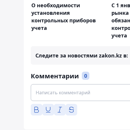
О необходимости
С 1 ян
установления
рынка
контрольных приборов
обяза
учета
контр
учета
Следите за новостями zakon.kz в:
Комментарии
0