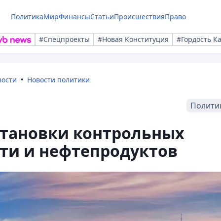
Политика
Мир
Финансы
Статьи
Происшествия
Право
#Спецпроекты
#Новая Конституция
#Гордость К
вости
Новости политики
Полити
становки контрольных
ти и нефтепродуктов