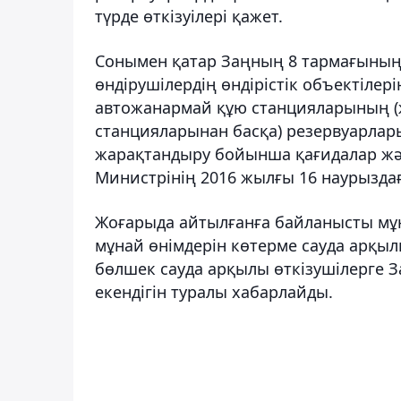
түрде өткізуілері қажет.
Сонымен қатар Заңның 8 тармағының 
өндірушілердің өндірістік объектілер
автожанармай құю станцияларының (
станцияларынан басқа) резервуарлар
жарақтандыру бойынша қағидалар жә
Министрінің 2016 жылғы 16 наурыздағ
Жоғарыда айтылғанға байланысты мұна
мұнай өнімдерін көтерме сауда арқыл
бөлшек сауда арқылы өткізушілерге З
екендігін туралы хабарлайды.