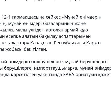
12-1 тармақшасына сәйкес «Мұнай өнімдерін
інің, мұнай өнімдері базаларының және
жылжымалы үлгідегі автожанармай құю
ын есепке алатын бақылау аспаптарымен
не талаптар» Қазақстан Республикасы Қаржы
ы жобасы бекітілген.
й өнімдерін өндірушілерге, мұнай берушілерге,
ы берушілерге, импорттаушыларға, мұнай өнімде
аңда көрсетілген уақытында ЕАБА орнатуын қаже