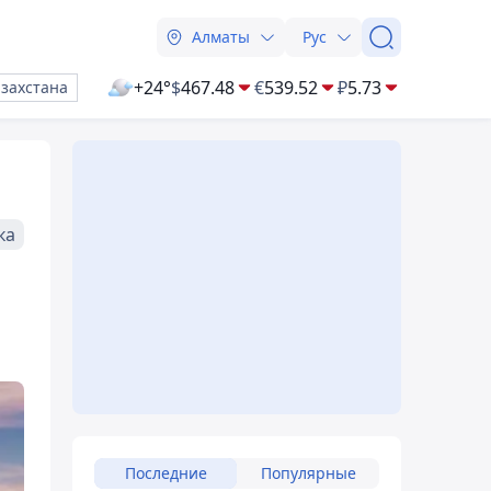
Алматы
Рус
+24°
$
467.48
€
539.52
₽
5.73
азахстана
ка
Последние
Популярные