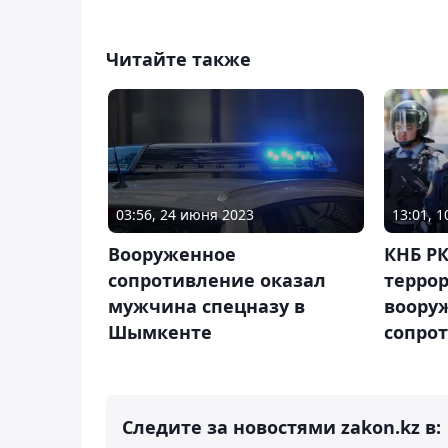
Читайте также
03:56, 24 июня 2023
13:01, 
Вооруженное
КНБ РК
сопротивление оказал
терро
мужчина спецназу в
воору
Шымкенте
сопро
Следите за новостями zakon.kz в: