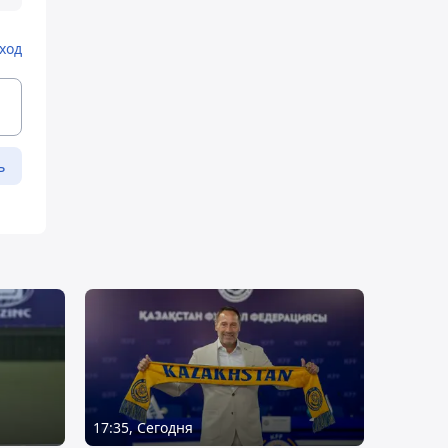
ход
ь
17:35, Сегодня