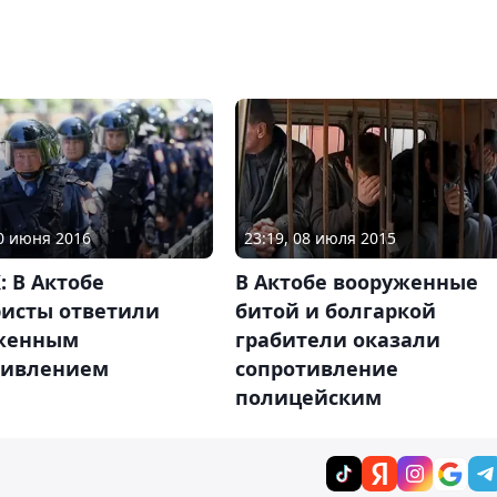
10 июня 2016
23:19, 08 июля 2015
: В Актобе
В Актобе вооруженные
ристы ответили
битой и болгаркой
женным
грабители оказали
тивлением
сопротивление
полицейским