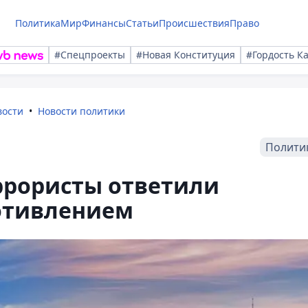
Политика
Мир
Финансы
Статьи
Происшествия
Право
#Спецпроекты
#Новая Конституция
#Гордость К
вости
Новости политики
Полити
еррористы ответили
отивлением