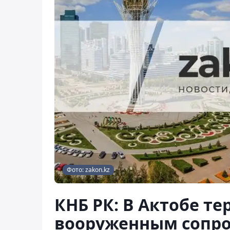
Фото: zakon.kz
КНБ РК: В Актобе т
вооруженным сопр