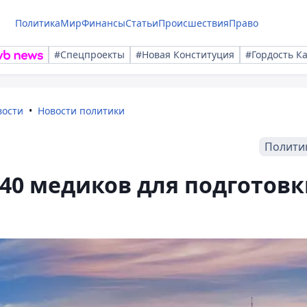
Политика
Мир
Финансы
Статьи
Происшествия
Право
#Спецпроекты
#Новая Конституция
#Гордость К
вости
Новости политики
Полити
40 медиков для подготов