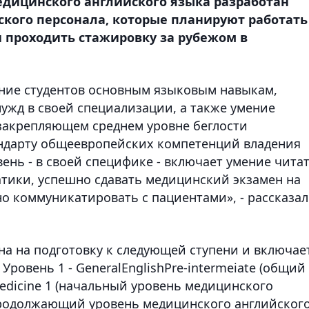
едицинского английского языка разработан
кого персонала, которые планируют работать
проходить стажировку за рубежом в
ение студентов основным языковым навыкам,
жд в своей специализации, а также умение
закрепляющем среднем уровне беглости
стандарту общеевропейских компетенций владения
вень - в своей специфике - включает умение чита
тики, успешно сдавать медицинский экзамен на
о коммуникатировать с пациентами», - рассказа
ена на подготовку к следующей ступени и включае
Уровень 1 - GeneralEnglishPre-intermeiate (общий
Medicine 1 (начальный уровень медицинского
- (продолжающий уровень медицинского английског