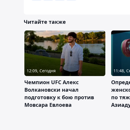
Читайте также
12:09, Сегодня
11:48, 
Чемпион UFC Алекс
Опреде
Волкановски начал
женско
подготовку к бою против
по тяж
Мовсара Евлоева
Азиад