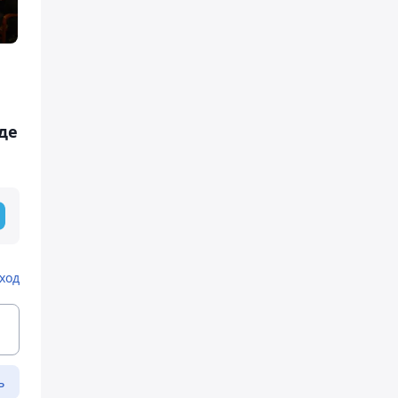
де
ход
ь