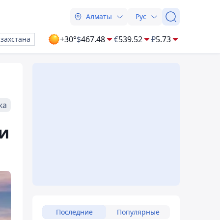
Алматы
Рус
+30°
$
467.48
€
539.52
₽
5.73
азахстана
ка
ки
Последние
Популярные