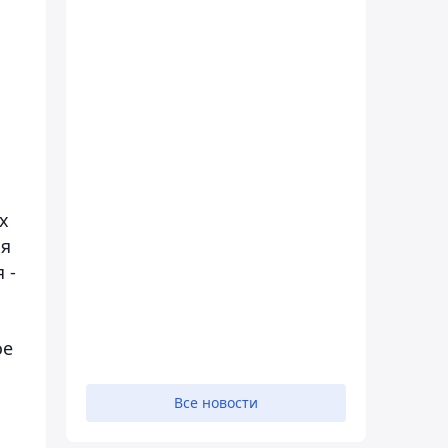
х
ия
 -
ое
Все новости