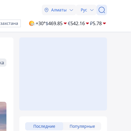
Алматы
Рус
+30°
$
469.85
€
542.16
₽
5.78
азахстана
ка
Последние
Популярные