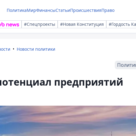
Политика
Мир
Финансы
Статьи
Происшествия
Право
#Спецпроекты
#Новая Конституция
#Гордость К
вости
Новости политики
Полити
потенциал предприятий