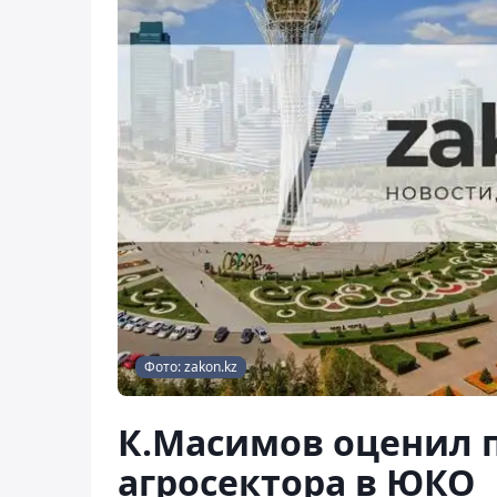
Фото: zakon.kz
К.Масимов оценил 
агросектора в ЮКО