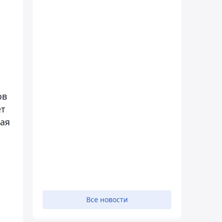
ов
ет
ая
Все новости