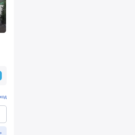
ход
ь