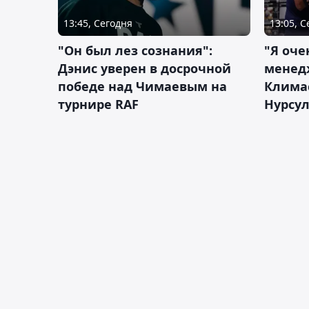
13:45, Сегодня
13:05, 
"Он был лез сознания":
"Я оче
Дэнис уверен в досрочной
менед
победе над Чимаевым на
Климас
турнире RAF
Нурсу