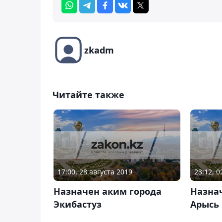
zkadm
Читайте также
17:00, 28 августа 2019
23:12, 
Назначен аким города
Назна
Экибастуз
Арысь