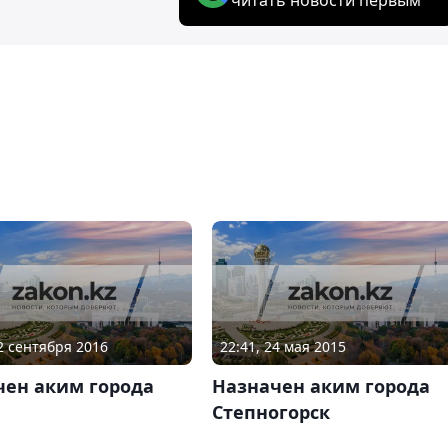
02 сентября 2016
22:41, 24 мая 2015
чен аким города
Назначен аким города
Степногорск