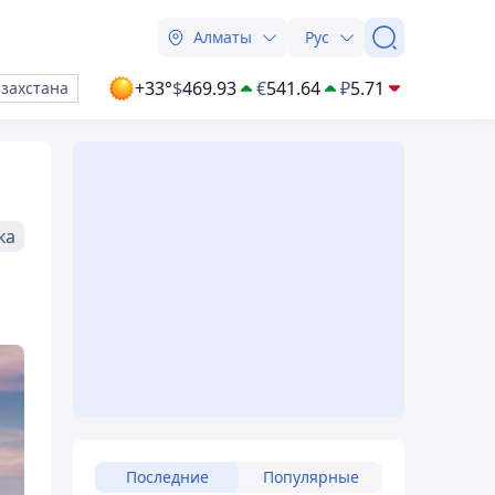
Алматы
Рус
+33°
$
469.93
€
541.64
₽
5.71
азахстана
ка
Последние
Популярные