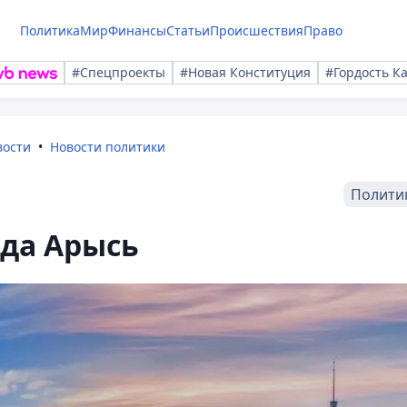
Политика
Мир
Финансы
Статьи
Происшествия
Право
#Спецпроекты
#Новая Конституция
#Гордость К
вости
Новости политики
Полити
ода Арысь