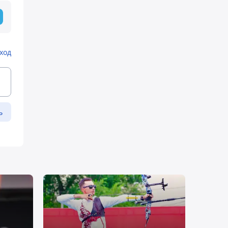
ход
ь