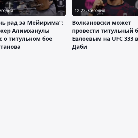
Сегодня
12:23, Сегодня
нь рад за Мейирима":
Волкановски может
жер Алимханулы
провести титульный б
 о титульном бое
Евлоевым на UFC 333 в
лтанова
Даби