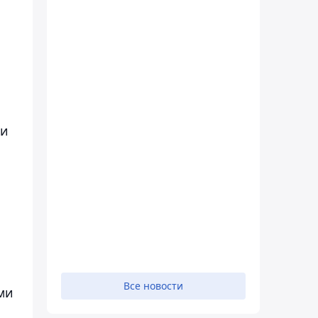
ии
о
Все новости
ми