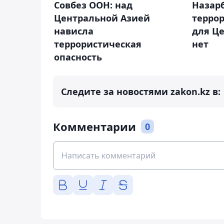
Совбез ООН: над
Назарб
Центральной Азией
терро
нависла
для Ц
террористическая
нет
опасность
Следите за новостями zakon.kz в:
Комментарии
0