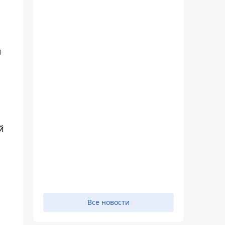
ы
й
о
Все новости