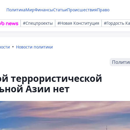
Политика
Мир
Финансы
Статьи
Происшествия
Право
#Спецпроекты
#Новая Конституция
#Гордость К
вости
Новости политики
Полити
ой террористической
ьной Азии нет