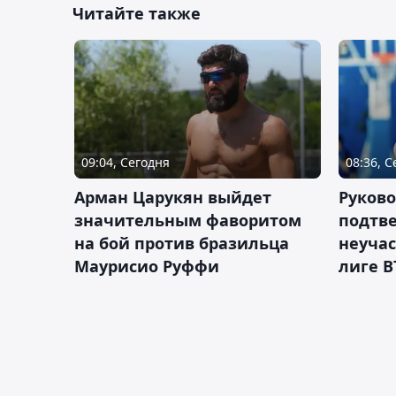
Читайте также
09:04, Сегодня
08:36, 
Арман Царукян выйдет
Руково
значительным фаворитом
подтве
на бой против бразильца
неучас
Маурисио Руффи
лиге В