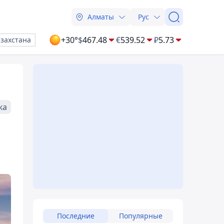
Алматы
Рус
+30°
$
467.48
€
539.52
₽
5.73
азахстана
ка
Последние
Популярные