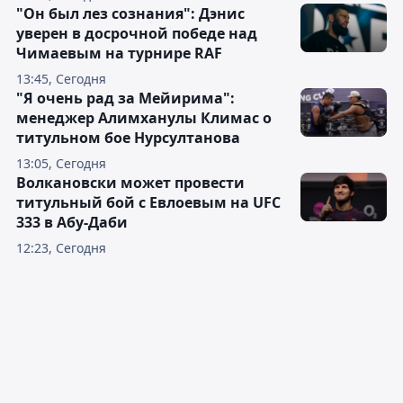
"Он был лез сознания": Дэнис
уверен в досрочной победе над
Чимаевым на турнире RAF
13:45, Сегодня
"Я очень рад за Мейирима":
менеджер Алимханулы Климас о
титульном бое Нурсултанова
13:05, Сегодня
Волкановски может провести
титульный бой с Евлоевым на UFC
333 в Абу-Даби
12:23, Сегодня