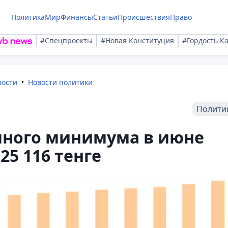
Политика
Мир
Финансы
Статьи
Происшествия
Право
#Спецпроекты
#Новая Конституция
#Гордость К
вости
Новости политики
Полити
ного минимума в июне
25 116 тенге