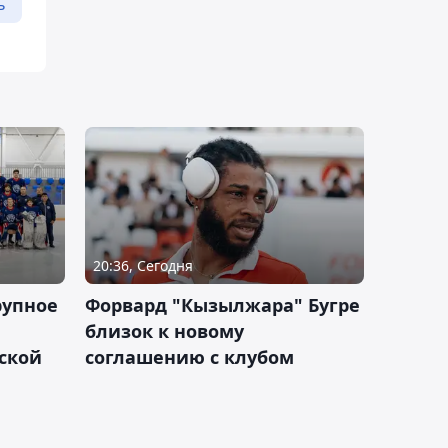
ь
20:36, Сегодня
рупное
Форвард "Кызылжара" Бугре
близок к новому
ской
соглашению с клубом