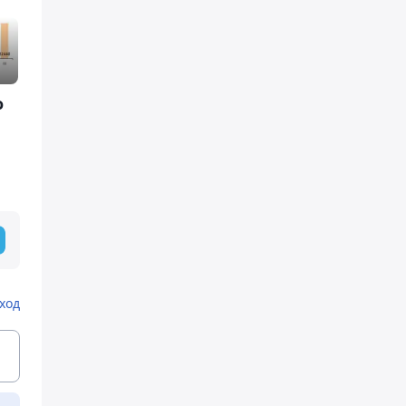
о
ход