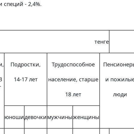
и специй - 2,4%.
тенге
и,
Подростки,
Трудоспособное
Пенсионер
3
14-17 лет
население, старше
и пожилы
т
18 лет
люди
юноши
девочки
мужчины
женщины