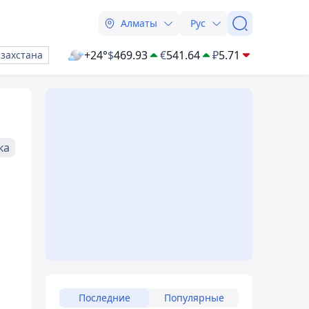
Алматы
Рус
+24°
$
469.93
€
541.64
₽
5.71
азахстана
ка
Последние
Популярные