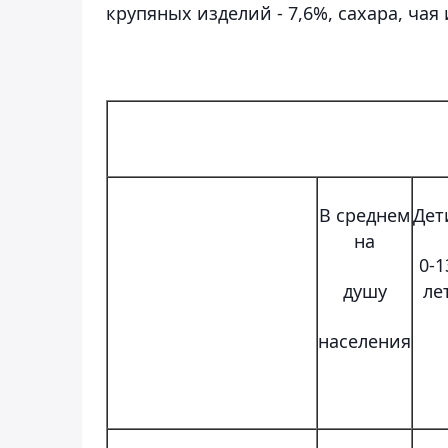
крупяных изделий - 7,6%, сахара, чая 
В среднем
Дет
на
0-1
душу
ле
населения