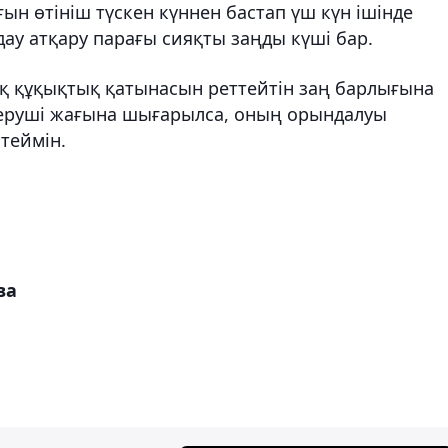
ын өтініш түскен күннен бастап үш күн ішінде
ау атқару парағы сияқты заңды күші бар.
қ құқықтық қатынасын реттейтін заң барлығына
беруші жағына шығарылса, оның орындалуы
теймін.
ва