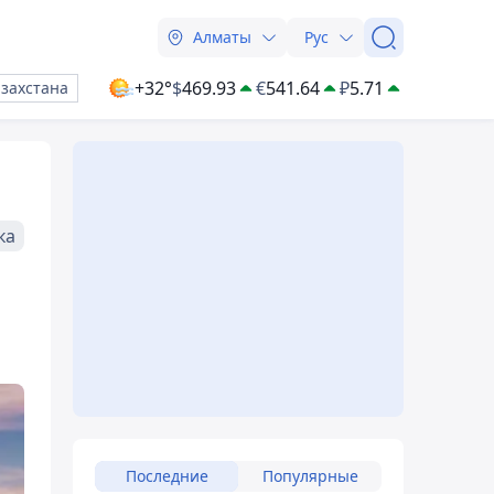
Алматы
Рус
+32°
$
469.93
€
541.64
₽
5.71
азахстана
ка
Последние
Популярные