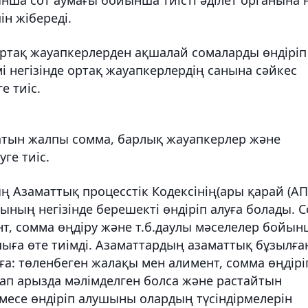
н жібереді.
ртақ жауапкерлерден ақшалай сомаларды өндіріп
і негізінде ортақ жауапкерлердің санына сәйкес
е тиіс.
натын жалпы сомма, барлық жауапкерлер және
ге тиіс.
ң Азаматтық процесстік Кодексінің(ары қарай (АП
ының негізінде берешекті өндіріп алуға болады. С
, сомма өңдіру және т.б.даулы мәселелер бойын
ушыға өте тиімді. Азаматтардың азаматтық бұзылға
а: төленбеген жалақы мен алимент, сомма өңдірі
алап арызда мәлімделген болса және растайтын
емесе өндіріп алушыны олардың түсіндірмелерін