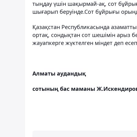
тыңдау үшін шақырмай-ақ, сот бұйрығ
шығарып беруінде.Сот бұйрығы орынд
Қазақстан Республикасында азаматты
ортақ, сондықтан сот шешімін арыз 
жауапкерге жүктелген міндет деп есеп
Алматы аудандық
сотының бас маманы Ж.Искендиро