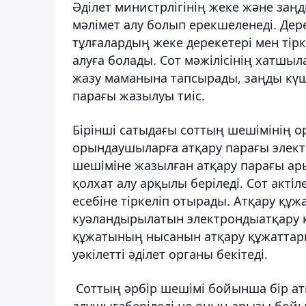
Әділет министрлігінің жеке және заң
мәлімет алу болып ерекшеленеді. Де
тұлғалардың жеке дерекетері мен тір
алуға болады. Сот мәжілісінің хатшыл
жазу маманына тапсырады, заңды күші
парағы жазылуы тиіс.
Бiрiншi сатыдағы соттың шешiмiнің о
орындаушыларға атқару парағы элект
шешіміне жазылған атқару парағы ары
қолхат алу арқылы беріледі. Сот акті
есебіне тіркеліп отырады. Атқару қ
куәландырылатын электрондыатқару қ
құжатының нысанын атқару құжаттар
уәкiлеттi әділет органы бекiтедi.
Соттың әрбiр шешiмi бойынша бiр атқ
алушығаберіледі не оның арызы бойы