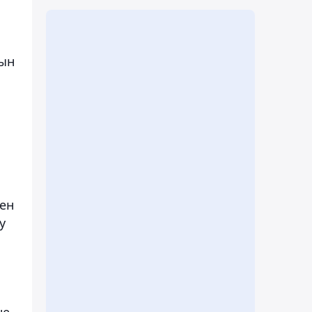
ғын
мен
у
не