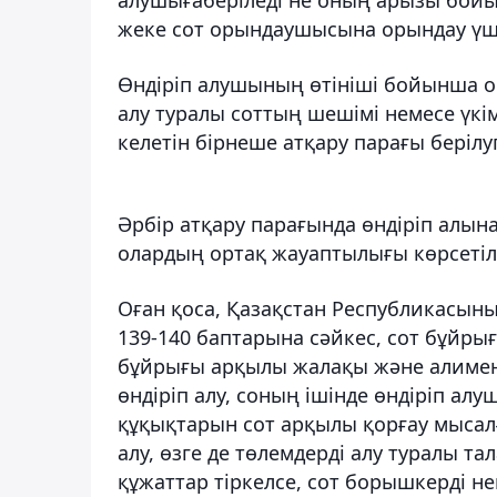
жеке сот орындаушысына орындау үші
Өндіріп алушының өтініші бойынша о
алу туралы соттың шешімі немесе үкім
келетін бірнеше атқару парағы берілуг
Әрбір атқару парағында өндіріп алы
олардың ортақ жауаптылығы көрсетілу
Оған қоса, Қазақстан Республикасыны
139-140 баптарына сәйкес, сот бұйрығ
бұйрығы арқылы жалақы және алимент
өндіріп алу, соның ішінде өндіріп ал
құқықтарын сот арқылы қорғау мысалғ
алу, өзге де төлемдерді алу туралы т
құжаттар тіркелсе, сот борышкерді н