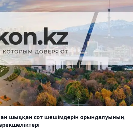
нан шыққан сот шешімдерін орындалуының
ерекшеліктері