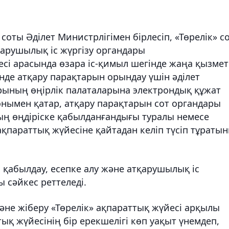
оты Әділет Министрлігімен бірлесіп, «Төрелік» с
қарушылық іс жүргізу органдары
сі арасында өзара іс-қимыл шегінде жаңа қызмет
нде атқару парақтарын орындау үшін әділет
ының өңірлік палаталарына электрондық құжат
Сонымен қатар, атқару парақтарын сот органдары
ың өңдіріске қабылданғандығы туралы немесе
ақпараттық жүйесіне қайтадан келіп түсіп тұраты
қабылдау, есепке алу және атқарушылық іс
ы сәйкес реттеледі.
әне жіберу «Төрелік» ақпараттық жүйесі арқылы
ық жүйесінің бір ерекшелігі көп уақыт үнемдеп,