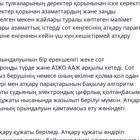
ды тұлғаларының деректер қорынынан іске керекті
ректер қорынан азаматтардың және заңды
келген мекен-жайлары туралы көптеген мәлімет
ары азаматтық істерді сот кеңсесінің атқару пара
не енгеннен кейін үш күн кешіктірмей атқару
рындалуынын бір ерекшелігі жеке сот
ронды түрде және АІЖО ААЖ арқылы кетеді. Сот
з берушінің немесе оның өкіліне қолма-қол одан
лері мен атқару парақтарынын бақылау алгоритм
ұжаты судьяның электрондық цифрлық қолтаңбасы
ұжаты нысанында жазылып берілуі мүмкін. Атқар
ының орындалуын қамтамасыз ету жөнiндегі
ару құжаты берiледi. Атқару құжаты өндіріп
нша сот аумағы бойынша тиісті әділет органына 