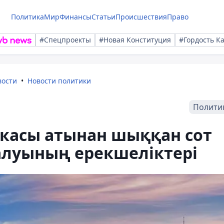
Политика
Мир
Финансы
Статьи
Происшествия
Право
#Спецпроекты
#Новая Конституция
#Гордость К
вости
Новости политики
Полити
икасы атынан шыққан сот
луының ерекшеліктері