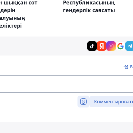
н шыққан сот
Республикасының
дерін
гендерлік саясаты
алуының
ліктері
В
Комментироват