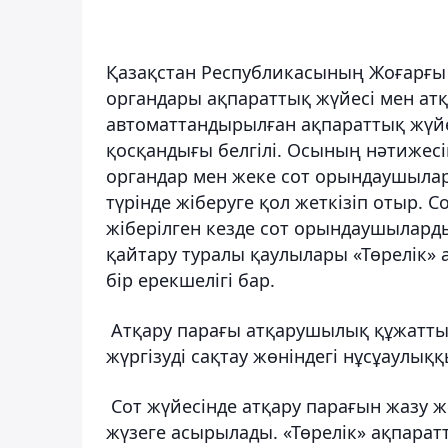
Қазақстан Республикасының Жоғарғы с
органдары ақпараттық жүйесі мен ат
автоматтандырылған ақпараттық жүйе
қосқандығы белгілі. Осының нәтижесі
органдар мен жеке сот орындаушылар
түрінде жіберуге қол жеткізіп отыр. 
жіберілген кезде сот орындаушылард
қайтару туралы қаулылары «Төрелік» 
бір ерекшелігі бар.
Атқару парағы атқарушылық құжатты 
жүргізуді сақтау жөніндегі нұсұаулыққ
Сот жүйесінде атқару парағын жазу ж
жүзеге асырылады. «Төрелік» ақпаратт