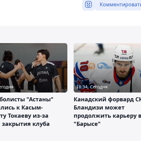
Комментироват
Сегодня
18:34, Сегодня
болисты "Астаны"
Канадский форвард С
лись к Касым-
Бландизи может
у Токаеву из-за
продолжить карьеру 
 закрытия клуба
"Барысе"