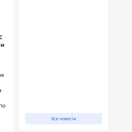
С
ги
и
ые
а
по
Все новости