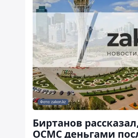
Фото: zakon.kz
Биртанов рассказал,
ОСМС деньгами пос