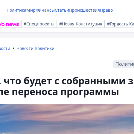
Политика
Мир
Финансы
Статьи
Происшествия
Право
#Спецпроекты
#Новая Конституция
#Гордость К
вости
Новости политики
Полити
 что будет с собранными з
ле переноса программы