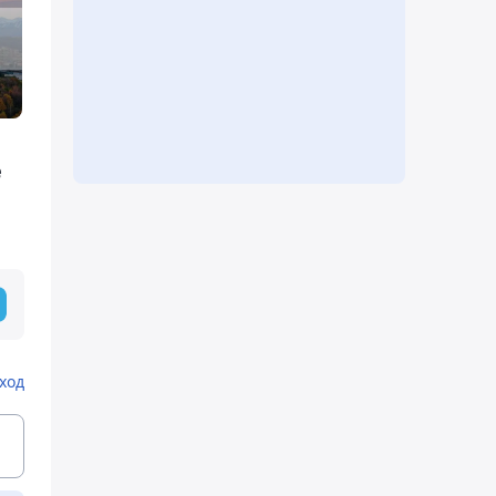
е
ход