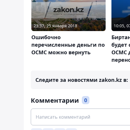
23:37, 25 января 2018
10:05, 
Ошибочно
Биртан
перечисленные деньги по
будет 
ОСМС можно вернуть
ОСМС 
перен
Следите за новостями zakon.kz в:
Комментарии
0