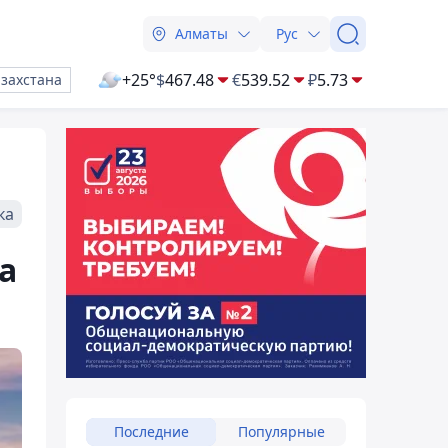
Алматы
Рус
+25°
$
467.48
€
539.52
₽
5.73
азахстана
ка
а
Последние
Популярные