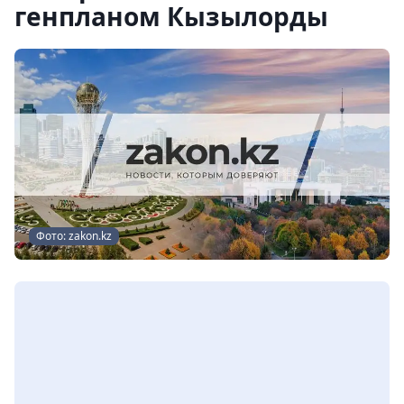
генпланом Кызылорды
Фото: zakon.kz