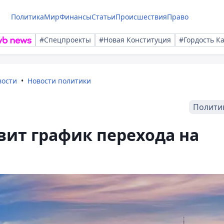
Политика
Мир
Финансы
Статьи
Происшествия
Право
#Спецпроекты
#Новая Конституция
#Гордость К
вости
Новости политики
Полити
овит график перехода на