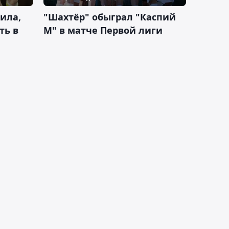
ила,
"Шахтёр" обыграл "Каспий
ть в
М" в матче Первой лиги