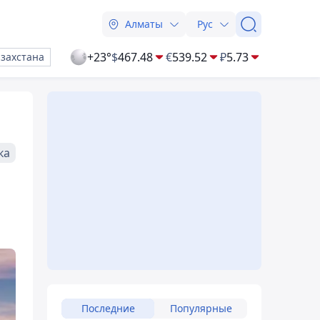
Алматы
Рус
+23°
$
467.48
€
539.52
₽
5.73
азахстана
ка
Последние
Популярные