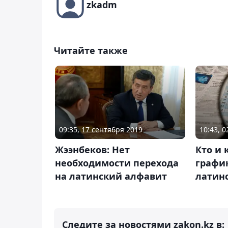
zkadm
Читайте также
09:35, 17 сентября 2019
10:43, 
Жээнбеков: Нет
Кто и 
необходимости перехода
график
на латинский алфавит
латин
Следите за новостями zakon.kz в: